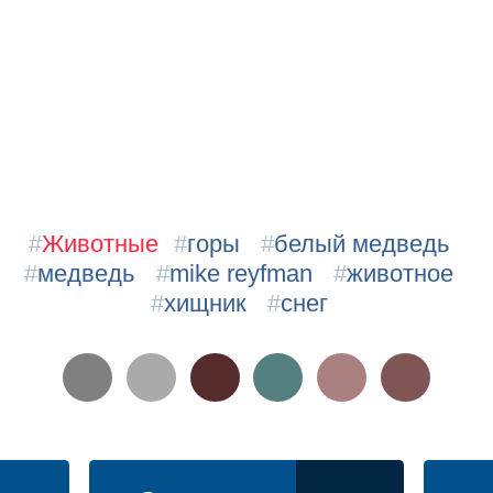
#
Животные
#
горы
#
белый медведь
#
медведь
#
mike reyfman
#
животное
#
хищник
#
снег