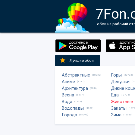
7Fon.
обои на рабочий ст
Лучшие обои
Абстрактные
Горы
(18032)
(20702)
Аниме
Девушки
(1217)
(2
Архитектура
Дикие кош
(2816)
Весна
Еда
(6477)
(13704)
Вода
Животные
(1335)
Водопады
Закаты
(4623)
(1773
Города
Зима
(15296)
(13510)