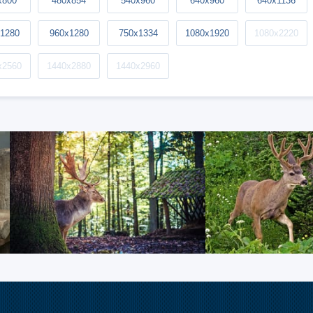
x800
480x854
540x960
640x960
640x1136
1280
960x1280
750x1334
1080x1920
1080x2220
x2560
1440x2880
1440x2960