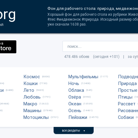
org
Фон для рабочего стола: природа, медвежоно
Хорошый фон для рабочего стола из рубрики Живо
#лес #медвежонок #природа. Исходный размер обо
ол
уже скачали 1638 раз.
478.486 обоев (сегодня +101) | за су
Космос
Мультфильмы
Подводн
(6006)
(1177)
Кошки
Ночь
Природа
684)
(7730)
(12408)
ки
Лето
Облака
Простые
(6488)
(9669)
(945)
Любовь
Озёра
Птицы
(1791)
(6990)
(1
Макро
Океан
Рассвет
(49468)
(12622)
(13539)
Машины
Осень
Рисован
8)
(37846)
(14461)
Мотоциклы
Пейзажи
Собаки
(3701)
(24579)
(
все разделы
▼