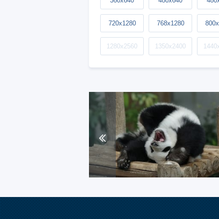
360x640
480x640
480
720x1280
768x1280
800x
1280x2560
1350x2400
1440