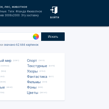
к, лес, животное
тные. Теги: #панда #животное
ев 3008x2000. Эту заставку
войти
Искать
тки
скачано 62.666 картинок
ый мир
Спорт
(2281)
(1815)
Текстурные
(105933)
(6376)
Узоры
(904)
(3762)
Фантастика
0202)
(821)
Фильмы
(4535)
(334)
ные
Фоны
(4042)
(606)
Цветы
8759)
(28141)