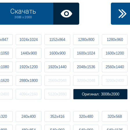
Скачать
3008 x 2000
x847
1024x1024
1152x864
1280x800
1280x960
x1050
1440x900
1600x900
1600x1024
1600x1200
x1080
1920x1200
1920x1440
2048x1536
2560x1440
x1620
2880x1800
2560x2048
3200x2048
3200x2400
x2400
4096x2160
5120x2880
Оригинал: 3008x2000
x320
240x400
352x416
320x480
320x568