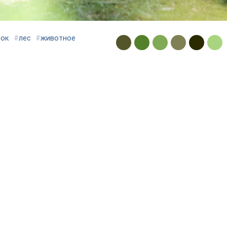
нок
#
лес
#
животное