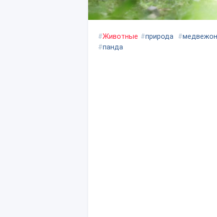
#
Животные
#
природа
#
медвежо
#
панда