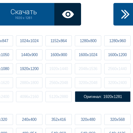
Скачать
1920 x 1281
x847
1024x1024
1152x864
1280x800
1280x960
x1050
1440x900
1600x900
1600x1024
1600x1200
x1080
1920x1200
1920x1440
2048x1536
2560x1440
x1620
2880x1800
2560x2048
3200x2048
3200x2400
x2400
4096x2160
5120x2880
Оригинал: 1920x1281
x320
240x400
352x416
320x480
320x568