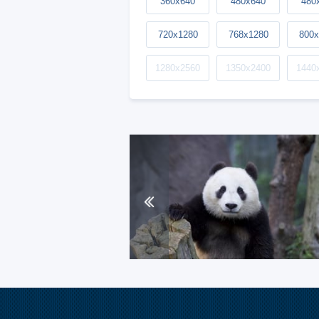
360x640
480x640
480
720x1280
768x1280
800x
1280x2560
1350x2400
1440