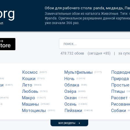
org
Обои для рабочего стола: panda, медведь, Па
Замечательные обои из каталога Животные. Теги:
#panda. Оригинальное разрешение данной картинк
ол
уже скачали 366 раз.
478.732 обоев (сегодня +85) | за сут
Космос
Мультфильмы
Подводн
(6007)
(1177)
Кошки
Ночь
Природа
684)
(7731)
(12414)
ки
Лето
Облака
Простые
(6487)
(9683)
(945)
Любовь
Озёра
Птицы
(1791)
(6990)
(1
Макро
Океан
Рассвет
(49479)
(12627)
(13544)
Машины
Осень
Рисован
4)
(37848)
(14469)
Мотоциклы
Пейзажи
Собаки
(3701)
(24624)
(
все разделы
▼