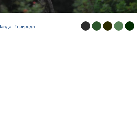
Панда
#
природа