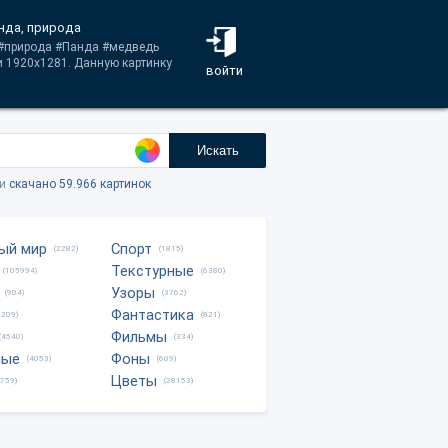
нда, природа
 #природа #Панда #медведь
и 1920x1281. Данную картинку
войти
Искать
ки
скачано 59.966 картинок
ый мир
Спорт
(2282)
(1815)
Текстурные
(105994)
(6380)
Узоры
(904)
(3762)
Фантастика
0209)
(821)
Фильмы
(4540)
(334)
ные
Фоны
(4053)
(609)
Цветы
8759)
(28153)