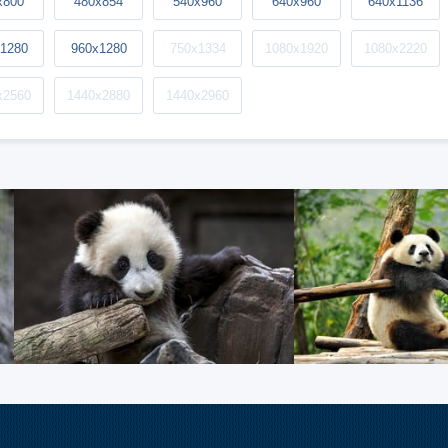
x800
480x854
540x960
640x960
640x1136
1280
960x1280
750x1334
1080x1920
1080x2220
x2560
1440x2880
1440x2960