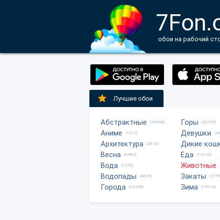
7Fon.
обои на рабочий ст
Лучшие обои
Абстрактные
Горы
(18058)
(20709)
Аниме
Девушки
(1217)
(2
Архитектура
Дикие кош
(2816)
Весна
Еда
(6483)
(13710)
Вода
Животные
(1335)
Водопады
Закаты
(4625)
(1775
Города
Зима
(15298)
(13514)