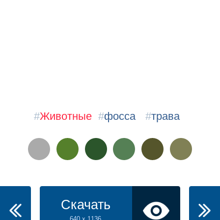
#
Животные
#
фосса
#
трава
Скачать
640 x 1136