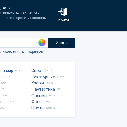
, Волк
и Животные. Теги: #Волк
альное разрешение заставки
войти
Искать
ки
скачано 60.486 картинок
ый мир
Спорт
(2282)
(1815)
Текстурные
(105994)
(6380)
Узоры
(904)
(3762)
Фантастика
0209)
(821)
Фильмы
(4540)
(334)
ные
Фоны
(4053)
(609)
Цветы
8759)
(28153)