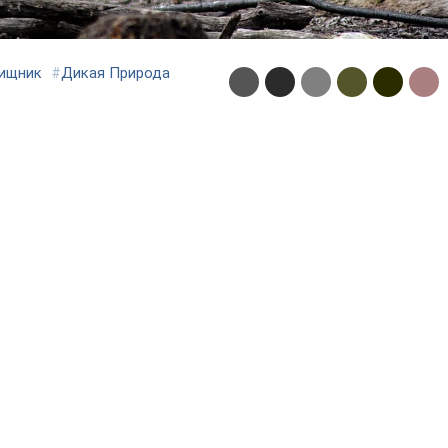
ищник
#
Дикая Природа