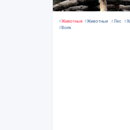
#
Животные
#
Животные
#
Лес
#
Х
#
Волк