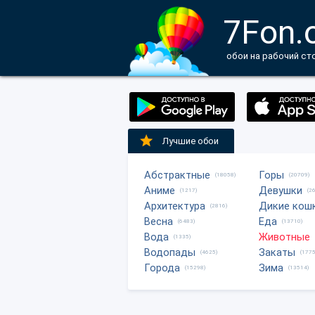
7Fon.
обои на рабочий ст
Лучшие обои
Абстрактные
Горы
(18058)
(20709)
Аниме
Девушки
(1217)
(2
Архитектура
Дикие кош
(2816)
Весна
Еда
(6483)
(13710)
Вода
Животные
(1335)
Водопады
Закаты
(4625)
(1775
Города
Зима
(15298)
(13514)