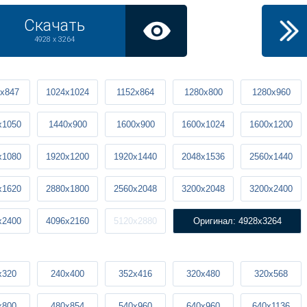
Скачать
4928 x 3264
x847
1024x1024
1152x864
1280x800
1280x960
x1050
1440x900
1600x900
1600x1024
1600x1200
x1080
1920x1200
1920x1440
2048x1536
2560x1440
x1620
2880x1800
2560x2048
3200x2048
3200x2400
x2400
4096x2160
5120x2880
Оригинал: 4928x3264
x320
240x400
352x416
320x480
320x568
x800
480x854
540x960
640x960
640x1136