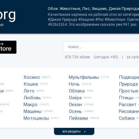
org
Обои: Животные, Лес, Хищник, Дикая Природа
Качественая картинка на рабочий стол из категори
#Дикая Природа #Хищник #Лес #Животные. Оригин
ол
4928x3264. Это изображение скачали уже 961 раз.
478.736 обоев (сегодня +85) | за сут
Космос
Мультфильмы
Подводн
(6007)
(1177)
Кошки
Ночь
Природа
684)
(7731)
(12414)
ки
Лето
Облака
Простые
(6487)
(9683)
(945)
Любовь
Озёра
Птицы
(1791)
(6990)
(1
Макро
Океан
Рассвет
(49479)
(12627)
(13544)
Машины
Осень
Рисован
4)
(37848)
(14469)
Мотоциклы
Пейзажи
Собаки
(3701)
(24624)
(
все разделы
▼