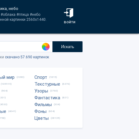
рика, небо
 #облака #птица #небо
нной картинки 2560x1440.
войти
Искать
тки
скачано 57.690 картинок
ый мир
Спорт
(2280)
(1815)
Текстурные
(105915)
(6376)
Узоры
(904)
(3760)
Фантастика
0201)
(821)
Фильмы
(4533)
(334)
ные
Фоны
(4041)
(604)
Цветы
8758)
(28135)