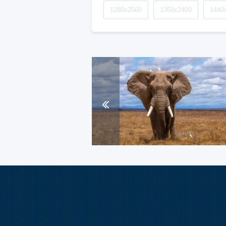
1280x2560
1350x2400
1440