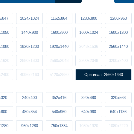
x847
1024x1024
1152x864
1280x800
1280x960
x1050
1440x900
1600x900
1600x1024
1600x1200
x1080
1920x1200
1920x1440
2048x1536
2560x1440
x1620
2880x1800
2560x2048
3200x2048
3200x2400
x2400
4096x2160
5120x2880
Оригинал: 2560x1440
x320
240x400
352x416
320x480
320x568
x800
480x854
540x960
640x960
640x1136
1280
960x1280
750x1334
1080x1920
1080x2220