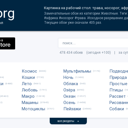
org
Картинка на рабочий стол: трава, носорог, аф
Замечательные обои из категории Животные. Теги:
#африка #носорог #трава. Исходное разрешение да
ол
Текущие обои уже скачали 405 раз.
478.434 обоев (сегодня +100) | за су
Космос
Мультфильмы
Подводн
(6006)
(1176)
Кошки
Ночь
Природа
684)
(7730)
(12406)
ки
Лето
Облака
Простые
(6488)
(9661)
(945)
Любовь
Озёра
Птицы
(1791)
(6990)
(1
Макро
Океан
Рассвет
(49463)
(12618)
(13537)
Машины
Осень
Рисован
2)
(37845)
(14458)
Мотоциклы
Пейзажи
Собаки
(3701)
(24566)
(
все разделы
▼