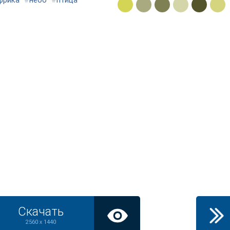
фрика
#
небо
#
птица
Скачать
2560 x 1440