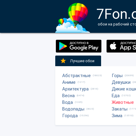
7Fon.
обои на рабочий ст
Лучшие обои
Абстрактные
Горы
(18023)
(20699)
Аниме
Девушки
(1217)
(2
Архитектура
Дикие кош
(2816)
Весна
Еда
(6474)
(13702)
Вода
Животные
(1335)
Водопады
Закаты
(4623)
(1773
Города
Зима
(15296)
(13510)