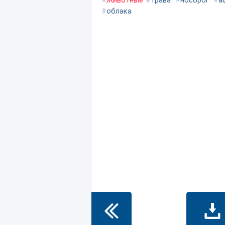
#
Животные
#
трава
#
носорог
#
а
#
облака