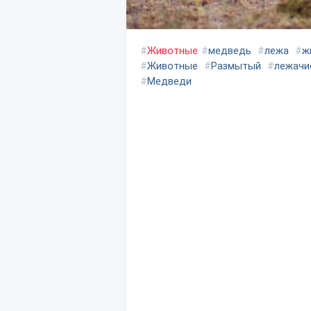
#
Животные
#
медведь
#
лежа
#
ж
#
Животные
#
Размытый
#
лежачи
#
Медведи