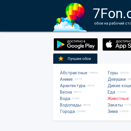
7Fon.
обои на рабочий ст
Лучшие обои
Абстрактные
Горы
(18032)
(20702)
Аниме
Девушки
(1217)
(2
Архитектура
Дикие кош
(2816)
Весна
Еда
(6477)
(13704)
Вода
Животные
(1335)
Водопады
Закаты
(4623)
(1773
Города
Зима
(15296)
(13510)