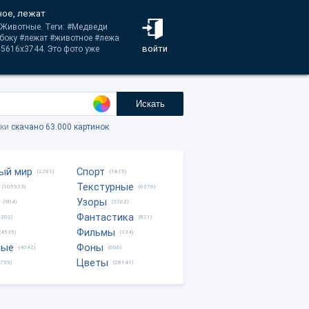
ное, лежат
 Животные. Теги: #Медведи
боку #лежат #животное #лежа
войти
5616x3744. Это фото уже
Искать
тки
скачано 63.000 картинок
ый мир
Спорт
(2281)
(1815)
Текстурные
(105933)
(6376)
Узоры
(904)
(3762)
Фантастика
0202)
(821)
Фильмы
(4535)
(334)
ные
Фоны
(4042)
(606)
Цветы
8759)
(28141)