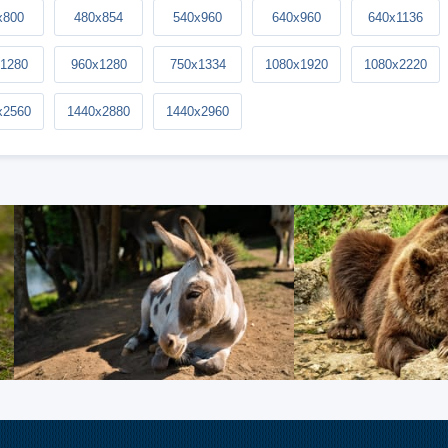
x800
480x854
540x960
640x960
640x1136
1280
960x1280
750x1334
1080x1920
1080x2220
x2560
1440x2880
1440x2960