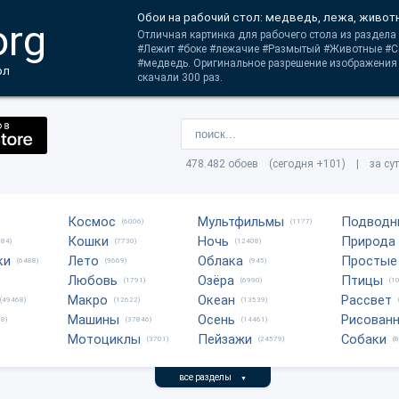
Обои на рабочий стол: медведь, лежа, живот
org
Отличная картинка для рабочего стола из раздела
#Лежит #боке #лежачие #Размытый #Животные #С
#медведь. Оригинальное разрешение изображения 
ол
скачали 300 раз.
478.482 обоев (сегодня +101) | за су
Космос
Мультфильмы
Подводн
(6006)
(1177)
Кошки
Ночь
Природа
684)
(7730)
(12408)
ки
Лето
Облака
Простые
(6488)
(9669)
(945)
Любовь
Озёра
Птицы
(1791)
(6990)
(1
Макро
Океан
Рассвет
(49468)
(12622)
(13539)
Машины
Осень
Рисован
8)
(37846)
(14461)
Мотоциклы
Пейзажи
Собаки
(3701)
(24579)
(
все разделы
▼