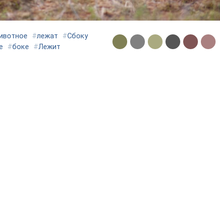
ивотное
#
лежат
#
Сбоку
е
#
боке
#
Лежит