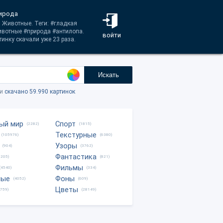
рирода
а Животные. Теги: #гладкая
ивотные #природа #антилопа.
войти
инку скачали уже 23 раза.
Искать
ки
скачано 59.990 картинок
ый мир
Спорт
(2282)
(1815)
Текстурные
(105976)
(6380)
Узоры
(904)
(3762)
Фантастика
0205)
(821)
Фильмы
(4540)
(334)
ные
Фоны
(4052)
(609)
Цветы
8759)
(28149)