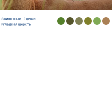
#
животные
#
дикая
#
гладкая шерсть