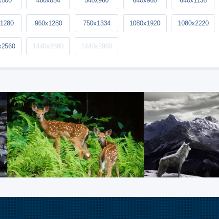
x800
480x854
540x960
640x960
640x1136
1280
960x1280
750x1334
1080x1920
1080x2220
x2560
1440x2880
1440x2960