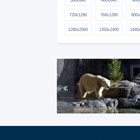
360x640
480x640
480
720x1280
768x1280
800x
1280x2560
1350x2400
1440