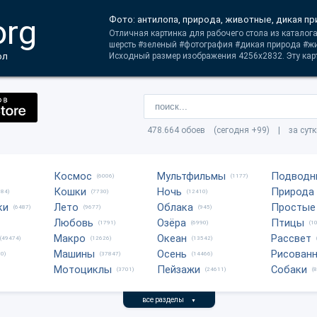
org
Фото: антилопа, природа, животные, дикая п
Отличная картинка для рабочего стола из каталог
шерсть #зеленый #фотография #дикая природа #ж
ол
Исходный размер изображения 4256x2832. Эту карт
478.664 обоев (сегодня +99) | за сут
Космос
Мультфильмы
Подводн
(6006)
(1177)
Кошки
Ночь
Природа
684)
(7730)
(12410)
ки
Лето
Облака
Простые
(6487)
(9677)
(945)
Любовь
Озёра
Птицы
(1791)
(6990)
(1
Макро
Океан
Рассвет
(49474)
(12626)
(13542)
Машины
Осень
Рисован
0)
(37847)
(14466)
Мотоциклы
Пейзажи
Собаки
(3701)
(24611)
(
все разделы
▼