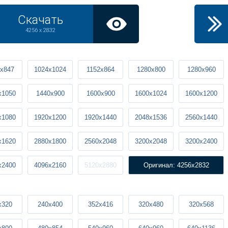
Скачать
4256 x 2832
x847
1024x1024
1152x864
1280x800
1280x960
x1050
1440x900
1600x900
1600x1024
1600x1200
x1080
1920x1200
1920x1440
2048x1536
2560x1440
x1620
2880x1800
2560x2048
3200x2048
3200x2400
x2400
4096x2160
5120x2880
Оригинал: 4256x2832
x320
240x400
352x416
320x480
320x568