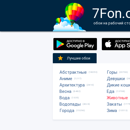
7Fon.
обои на рабочий ст
Лучшие обои
Абстрактные
Горы
(18053)
(20706)
Аниме
Девушки
(1217)
(2
Архитектура
Дикие кош
(2816)
Весна
Еда
(6482)
(13708)
Вода
Животные
(1335)
Водопады
Закаты
(4624)
(1775
Города
Зима
(15296)
(13513)