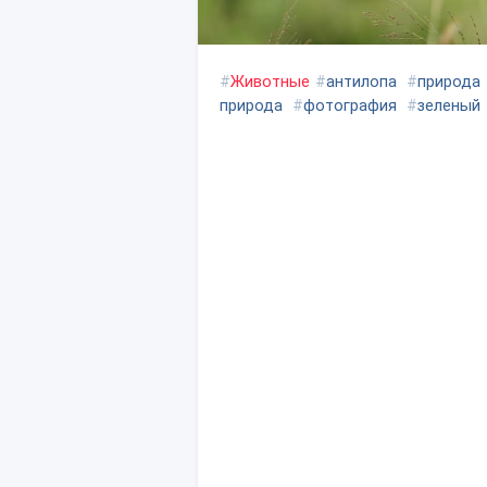
#
Животные
#
антилопа
#
природа
природа
#
фотография
#
зеленый