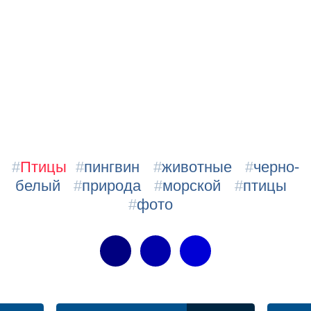
#
Птицы
#
пингвин
#
животные
#
черно-
белый
#
природа
#
морской
#
птицы
#
фото