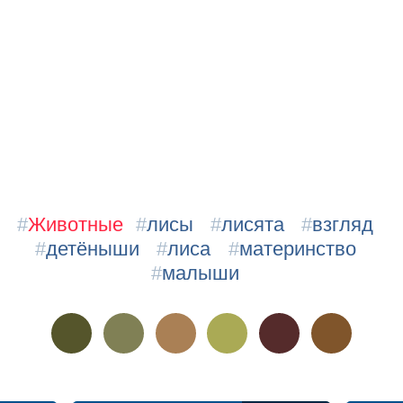
#
Животные
#
лисы
#
лисята
#
взгляд
#
детёныши
#
лиса
#
материнство
#
малыши