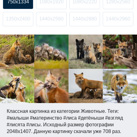
750x1334
1080x1920
1080x2220
1280x2560
1350x2400
1440x2560
1440x2880
1440x2960
Классная картинка из категории Животные. Теги:
#малыши #материнство #лиса #детёныши #взгляд
#лисята #лисы. Исходный размер фотографии
2048x1407. Данную картинку скачали уже 708 раз.