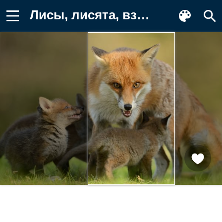
Лисы, лисята, взгляд, детёныши, лиса Обои