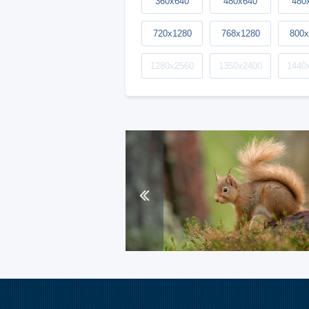
360x640
480x640
480
720x1280
768x1280
800x
1280x2560
1350x2400
1440