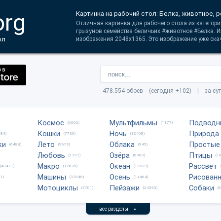
org
Картинка на рабочий стол: Белка, животное, 
Отличная картинка для рабочего стола из категори
грызунов семейства беличьих #животное #Белка. 
ол
изображения 2048x1365. Это изображение уже скач
478.554 обоев (сегодня +102) | за су
Космос
Мультфильмы
Подводн
(6006)
(1177)
Кошки
Ночь
Природа
684)
(7730)
(12408)
ки
Лето
Облака
Простые
(6488)
(9673)
(945)
Любовь
Озёра
Птицы
(1791)
(6989)
(1
Макро
Океан
Рассвет
(49471)
(12625)
(13539)
Машины
Осень
Рисован
1)
(37846)
(14464)
Мотоциклы
Пейзажи
Собаки
(3701)
(24590)
(
все разделы
▼