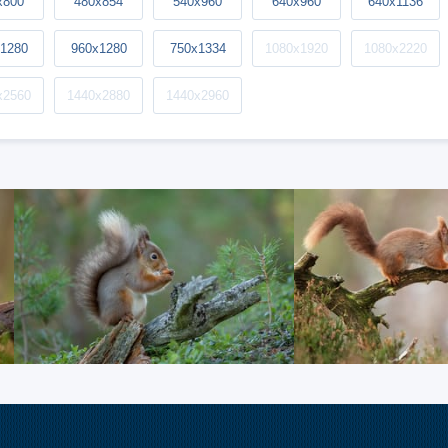
x800
480x854
540x960
640x960
640x1136
1280
960x1280
750x1334
1080x1920
1080x2220
x2560
1440x2880
1440x2960