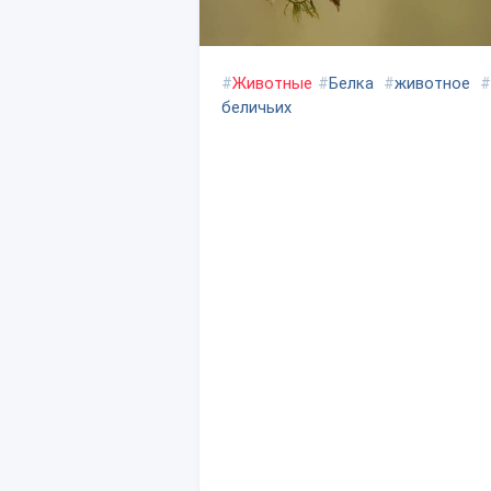
#
Животные
#
Белка
#
животное
#
беличьих