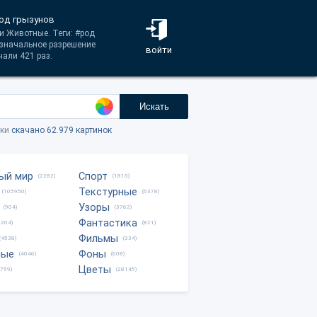
род грызунов
и Животные. Теги: #род
Изначальное разрешение
войти
али 421 раз.
Искать
тки
скачано 62.979 картинок
ый мир
Спорт
(2282)
(1815)
Текстурные
(105950)
(6378)
Узоры
(904)
(3762)
Фантастика
0204)
(821)
Фильмы
(4538)
(334)
ные
Фоны
(4046)
(608)
Цветы
8759)
(28145)