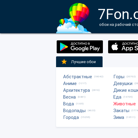
7Fon.
обои на рабочий ст
Лучшие обои
Абстрактные
Горы
(18042)
(20702)
Аниме
Девушки
(1217)
(2
Архитектура
Дикие кош
(2816)
Весна
Еда
(6481)
(13705)
Вода
Животные
(1335)
Водопады
Закаты
(4623)
(1774
Города
Зима
(15295)
(13511)