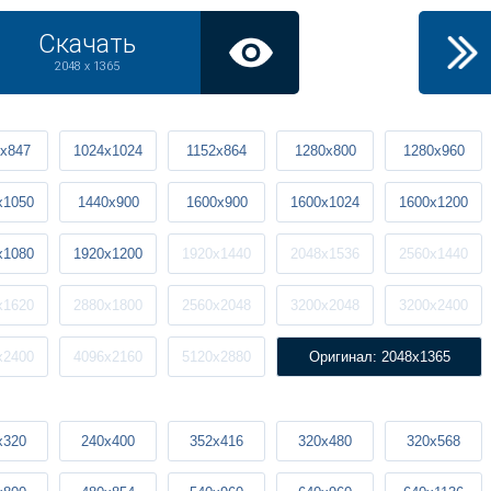
Скачать
2048 x 1365
x847
1024x1024
1152x864
1280x800
1280x960
x1050
1440x900
1600x900
1600x1024
1600x1200
x1080
1920x1200
1920x1440
2048x1536
2560x1440
x1620
2880x1800
2560x2048
3200x2048
3200x2400
x2400
4096x2160
5120x2880
Оригинал: 2048x1365
x320
240x400
352x416
320x480
320x568