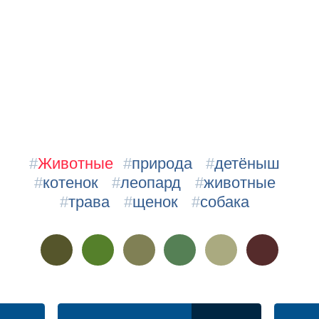
#
Животные
#
природа
#
детёныш
#
котенок
#
леопард
#
животные
#
трава
#
щенок
#
собака