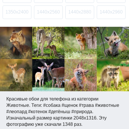
1350x2400
1440x2560
1440x2880
1440x2960
Красивые обои для телефона из категории
Животные. Теги: #собака #щенок #трава #животные
#леопард #котенок #детёныш #природа.
Изначальный размер картинки 2048x1316. Эту
фотографию уже скачали 1348 раз.