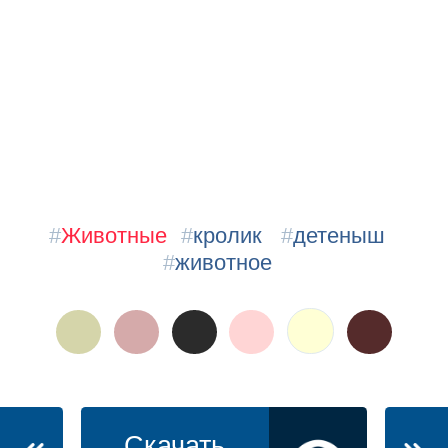
#
Животные
#
кролик
#
детеныш
#
животное
Скачать