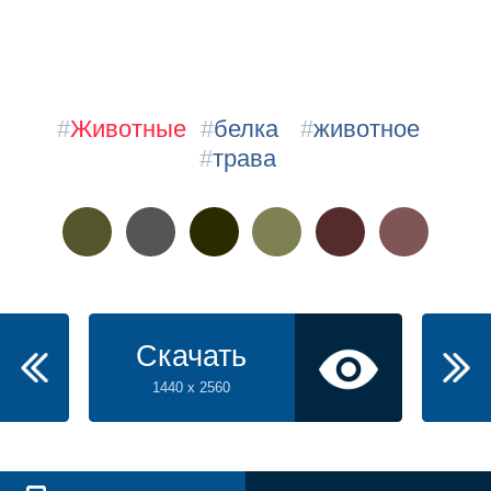
#
Животные
#
белка
#
животное
#
трава
Скачать
1440 x 2560