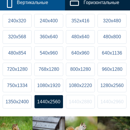
Вертикальные
Горизонтальные
240x320
240x400
352x416
320x480
320x568
360x640
480x640
480x800
480x854
540x960
640x960
640x1136
720x1280
768x1280
800x1280
960x1280
750x1334
1080x1920
1080x2220
1280x2560
1350x2400
1440x2560
1440x2880
1440x2960