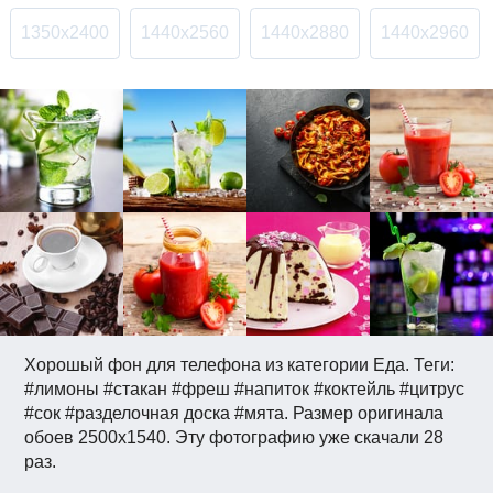
1350x2400
1440x2560
1440x2880
1440x2960
Хорошый фон для телефона из категории Еда. Теги:
#лимоны #стакан #фреш #напиток #коктейль #цитрус
#сок #разделочная доска #мята. Размер оригинала
обоев 2500x1540. Эту фотографию уже скачали 28
раз.