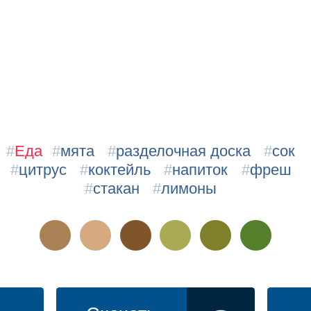
#
Еда
#
мята
#
разделочная доска
#
сок
#
цитрус
#
коктейль
#
напиток
#
фреш
#
стакан
#
лимоны