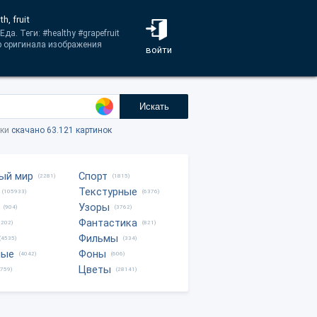
, fruit
а. Теги: #healthy #grapefruit
ер оригинала изображения
войти
Искать
тки
скачано 63.121 картинок
ый мир
Спорт
(2281)
(1815)
Текстурные
(105933)
(6376)
Узоры
(904)
(3762)
Фантастика
0202)
(821)
Фильмы
(4535)
(334)
ные
Фоны
(4042)
(606)
Цветы
8759)
(28141)