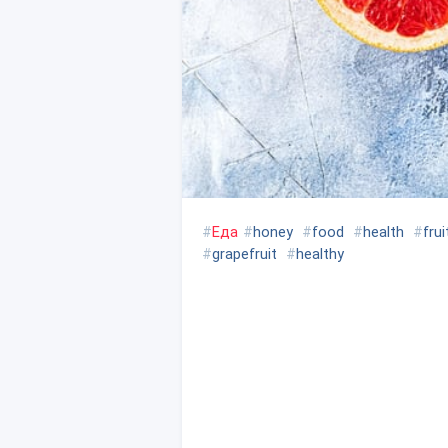
#
Еда
#
honey
#
food
#
health
#
frui
#
grapefruit
#
healthy