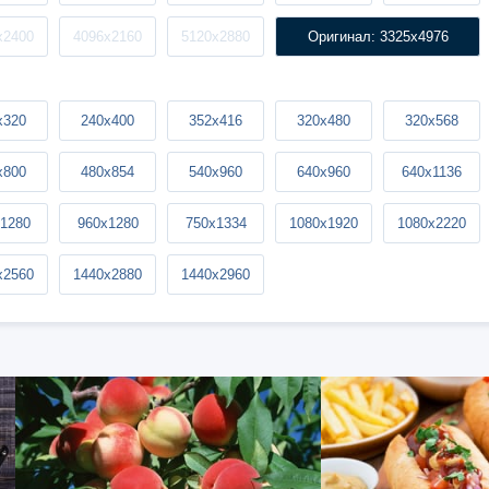
x2400
4096x2160
5120x2880
Оригинал: 3325x4976
x320
240x400
352x416
320x480
320x568
x800
480x854
540x960
640x960
640x1136
1280
960x1280
750x1334
1080x1920
1080x2220
x2560
1440x2880
1440x2960