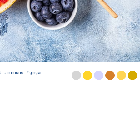
t
#
immune
#
ginger