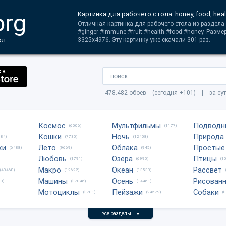
org
Картинка для рабочего стола: honey, food, health
Отличная картинка для рабочего стола из раздела Ед
#ginger #immune #fruit #health #food #honey. Разм
ол
3325x4976. Эту картинку уже скачали 301 раз.
478.482 обоев (сегодня +101) | за су
Космос
Мультфильмы
Подводн
(6006)
(1177)
Кошки
Ночь
Природа
684)
(7730)
(12408)
ки
Лето
Облака
Простые
(6488)
(9669)
(945)
Любовь
Озёра
Птицы
(1791)
(6990)
(1
Макро
Океан
Рассвет
(49468)
(12622)
(13539)
Машины
Осень
Рисован
8)
(37846)
(14461)
Мотоциклы
Пейзажи
Собаки
(3701)
(24579)
(
все разделы
▼