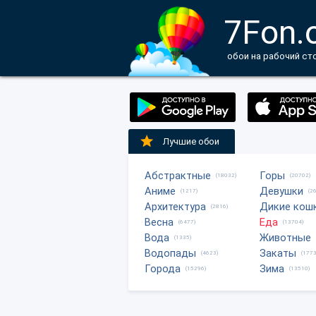
7Fon.
обои на рабочий ст
Лучшие обои
Абстрактные
Горы
(18032)
(20702)
Аниме
Девушки
(1217)
(2
Архитектура
Дикие кош
(2816)
Весна
Еда
(6477)
(13704)
Вода
Животные
(1335)
Водопады
Закаты
(4623)
(1773
Города
Зима
(15296)
(13510)