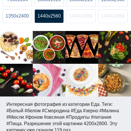
1350x2400
1440x2560
1440x2880
1440x2960
Интересная фотография из категории Еда. Теги:
#Белый #белом #Смородина #Еда #зерно #Малина
#Мюсли #фоном #овсяная #Продукты #питания
#Пища. Разрешение этой картинки 4200x2800. Эту
картинку уже скачали 119 раз.