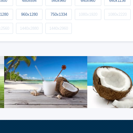
x800
480x854
540x960
640x960
640x1136
1280
960x1280
750x1334
1080x1920
1080x2220
x2560
1440x2880
1440x2960