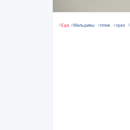
#
Еда
#
Мальдивы
#
пляж
#
орех