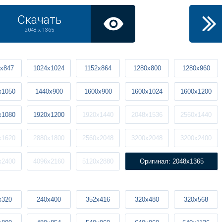
Скачать
2048 x 1365
x847
1024x1024
1152x864
1280x800
1280x960
x1050
1440x900
1600x900
1600x1024
1600x1200
x1080
1920x1200
1920x1440
2048x1536
2560x1440
x1620
2880x1800
2560x2048
3200x2048
3200x2400
x2400
4096x2160
5120x2880
Оригинал: 2048x1365
x320
240x400
352x416
320x480
320x568