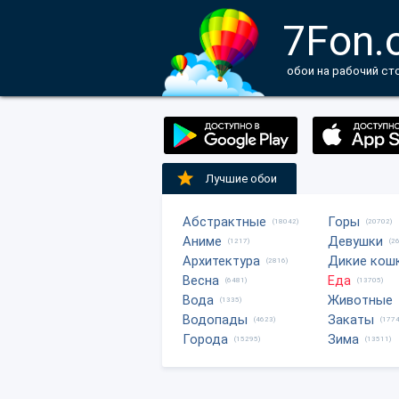
7Fon.
обои на рабочий ст
Лучшие обои
Абстрактные
Горы
(18042)
(20702)
Аниме
Девушки
(1217)
(2
Архитектура
Дикие кош
(2816)
Весна
Еда
(6481)
(13705)
Вода
Животные
(1335)
Водопады
Закаты
(4623)
(1774
Города
Зима
(15295)
(13511)