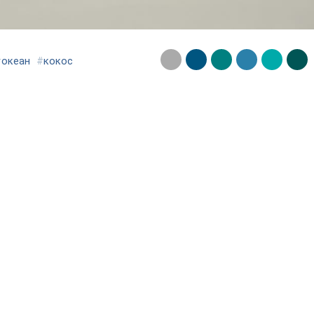
#
океан
#
кокос