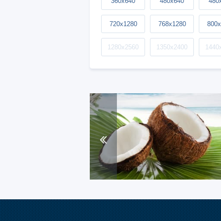
360x640
480x640
480
720x1280
768x1280
800x
1280x2560
1350x2400
1440