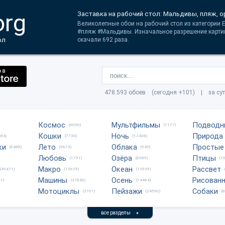
org
Заставка на рабочий стол: Мальдивы, пляж, о
Великолепные обои на рабочий стол из категории Е
#пляж #Мальдивы. Изначальное разрешение картин
ол
скачали 692 раза.
478.593 обоев (сегодня +101) | за су
Космос
Мультфильмы
Подводн
(6006)
(1177)
Кошки
Ночь
Природа
684)
(7730)
(12408)
ки
Лето
Облака
Простые
(6488)
(9673)
(945)
Любовь
Озёра
Птицы
(1791)
(6989)
(1
Макро
Океан
Рассвет
(49471)
(12625)
(13539)
Машины
Осень
Рисован
1)
(37846)
(14464)
Мотоциклы
Пейзажи
Собаки
(3701)
(24590)
(
все разделы
▼