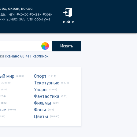
рех, океан, кокос
да. Теги: #кокос #океан #орех
ки 2048x1365. Эти обои уже
войти
Искать
тки
скачано 60.411 картинок
ый мир
Спорт
(2282)
(1815)
Текстурные
(105950)
(6378)
Узоры
(904)
(3762)
Фантастика
0204)
(821)
Фильмы
(4538)
(334)
ные
Фоны
(4046)
(608)
Цветы
8759)
(28145)