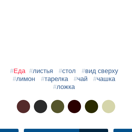
#
Еда
#
листья
#
стол
#
вид сверху
#
лимон
#
тарелка
#
чай
#
чашка
#
ложка