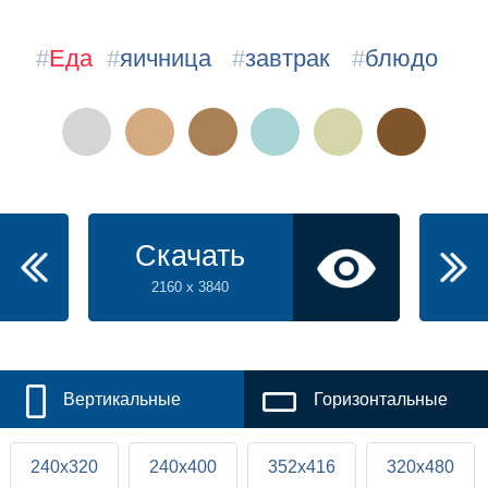
#
Еда
#
яичница
#
завтрак
#
блюдо
Скачать
2160 x 3840
Вертикальные
Горизонтальные
240x320
240x400
352x416
320x480