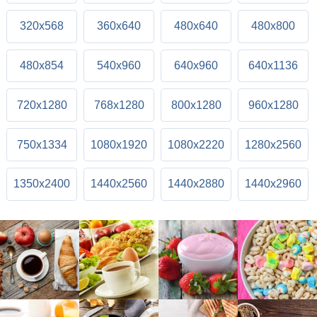
320x568
360x640
480x640
480x800
480x854
540x960
640x960
640x1136
720x1280
768x1280
800x1280
960x1280
750x1334
1080x1920
1080x2220
1280x2560
1350x2400
1440x2560
1440x2880
1440x2960