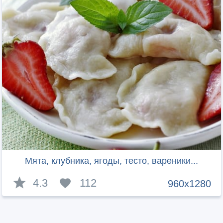
Мята, клубника, ягоды, тесто, вареники...
4.3
112
960x1280