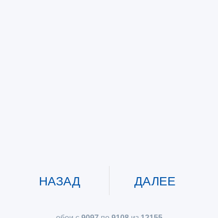
НАЗАД
ДАЛЕЕ
обои с
9097
по
9108
из
12155