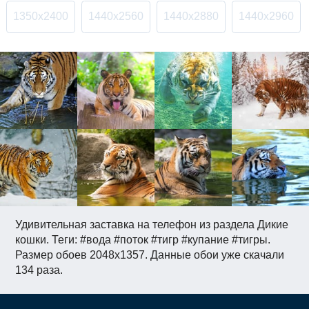
1350x2400
1440x2560
1440x2880
1440x2960
Удивительная заставка на телефон из раздела Дикие
кошки. Теги: #вода #поток #тигр #купание #тигры.
Размер обоев 2048x1357. Данные обои уже скачали
134 раза.