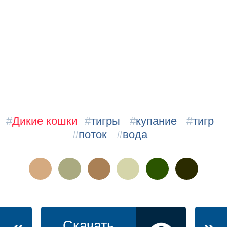
#
Дикие кошки
#
тигры
#
купание
#
тигр
#
поток
#
вода
Скачать