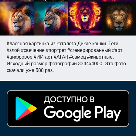
Классная картинка из каталога Дикие кошки. Теги:
#злой #свечение #портрет #сгенерированный #арт
#цифровое #ИИ арт #AI Art #самец #животные.
Исходный размер фотографии 3344x4000. Это фото
скачали уже 588 раз.