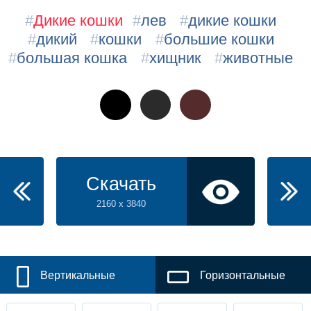
#
Дикие кошки
#
лев
#
дикие кошки
#
дикий
#
кошки
#
большие кошки
#
большая кошка
#
хищник
#
животные
Скачать
2160 x 3840
Вертикальные
Горизонтальные