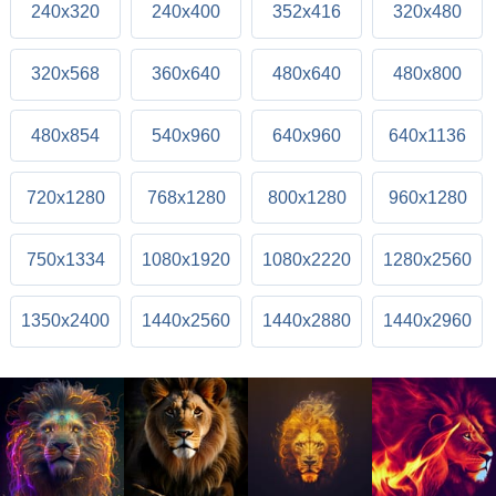
240x320
240x400
352x416
320x480
320x568
360x640
480x640
480x800
480x854
540x960
640x960
640x1136
720x1280
768x1280
800x1280
960x1280
750x1334
1080x1920
1080x2220
1280x2560
1350x2400
1440x2560
1440x2880
1440x2960