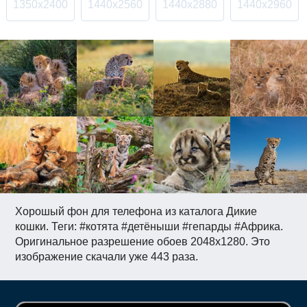
1350x2400
1440x2560
1440x2880
1440x2960
Хорошый фон для телефона из каталога Дикие
кошки. Теги: #котята #детёныши #гепарды #Африка.
Оригинальное разрешение обоев 2048x1280. Это
изображение скачали уже 443 раза.