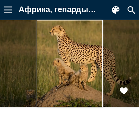
Африка, гепарды, детёныши, котята Фото