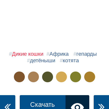
#
Дикие кошки
#
Африка
#
гепарды
#
детёныши
#
котята
Скачать