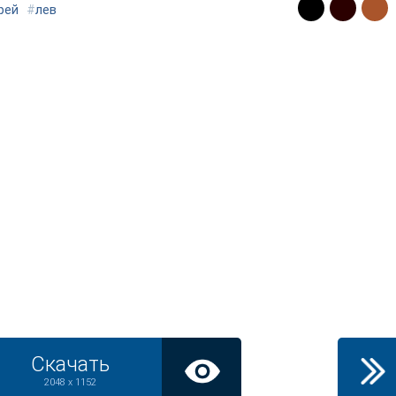
рей
#
лев
Скачать
2048 x 1152