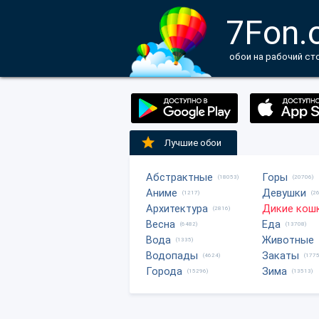
7Fon.
обои на рабочий ст
Лучшие обои
Абстрактные
Горы
(18053)
(20706)
Аниме
Девушки
(1217)
(2
Архитектура
Дикие кош
(2816)
Весна
Еда
(6482)
(13708)
Вода
Животные
(1335)
Водопады
Закаты
(4624)
(1775
Города
Зима
(15296)
(13513)