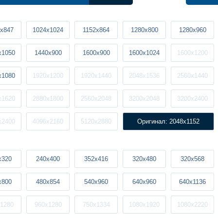
x847
1024x1024
1152x864
1280x800
1280x960
x1050
1440x900
1600x900
1600x1024
1600x1200
x1080
1920x1200
1920x1440
2048x1536
2560x1440
x1620
2880x1800
2560x2048
3200x2048
3200x2400
x2400
4096x2160
5120x2880
Оригинал: 2048x1152
x320
240x400
352x416
320x480
320x568
x800
480x854
540x960
640x960
640x1136
1280
960x1280
750x1334
1080x1920
1080x2220