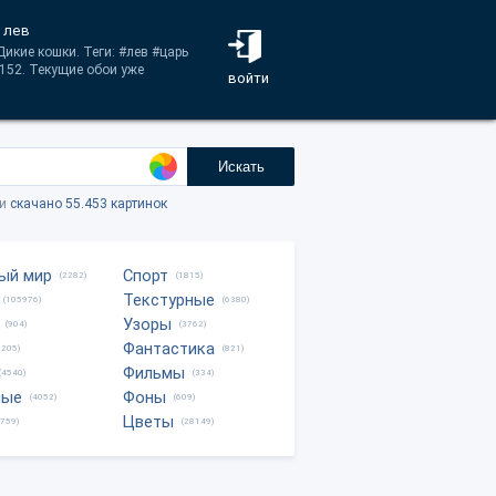
, лев
Дикие кошки. Теги: #лев #царь
152. Текущие обои уже
войти
Искать
ки
скачано 55.453 картинок
ый мир
Спорт
(2282)
(1815)
Текстурные
(105976)
(6380)
Узоры
(904)
(3762)
Фантастика
0205)
(821)
Фильмы
(4540)
(334)
ные
Фоны
(4052)
(609)
Цветы
8759)
(28149)