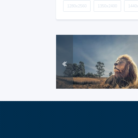
1280x2560
1350x2400
1440