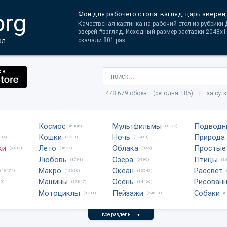
org
Фон для рабочего стола: взгляд, царь зверей
Качественая картинка на рабочий стол из рубрики 
зверей #взгляд. Исходный размер заставки 2048x1
ол
скачали 801 раз.
478.679 обоев (сегодня +85) | за сут
Космос
Мультфильмы
Подводн
(6006)
(1177)
Кошки
Ночь
Природа
684)
(7730)
(12410)
ки
Лето
Облака
Простые
(6487)
(9677)
(945)
Любовь
Озёра
Птицы
(1791)
(6990)
(1
Макро
Океан
Рассвет
(49474)
(12626)
(13542)
Машины
Осень
Рисован
0)
(37847)
(14466)
Мотоциклы
Пейзажи
Собаки
(3701)
(24611)
(
все разделы
▼