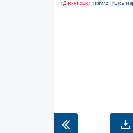
#
Дикие кошки
#
взгляд
#
царь зве