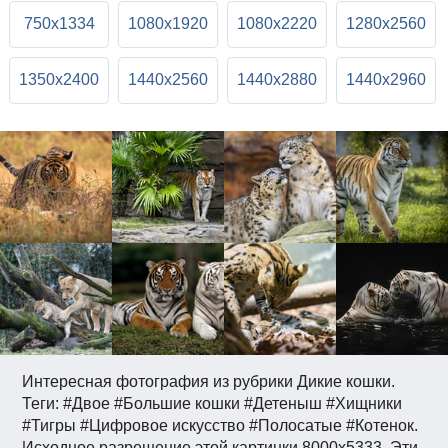
750x1334
1080x1920
1080x2220
1280x2560
1350x2400
1440x2560
1440x2880
1440x2960
Интересная фотография из рубрики Дикие кошки.
Теги: #Двое #Большие кошки #Детеныш #Хищники
#Тигры #Цифровое искусство #Полосатые #Котенок.
Исходное разрешение этой картинки 8000x5333. Эти