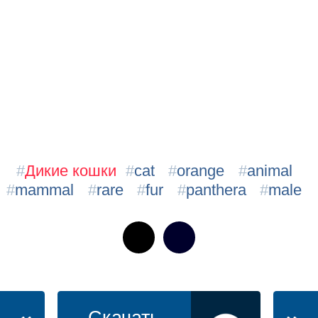
#
Дикие кошки
#
cat
#
orange
#
animal
#
mammal
#
rare
#
fur
#
panthera
#
male