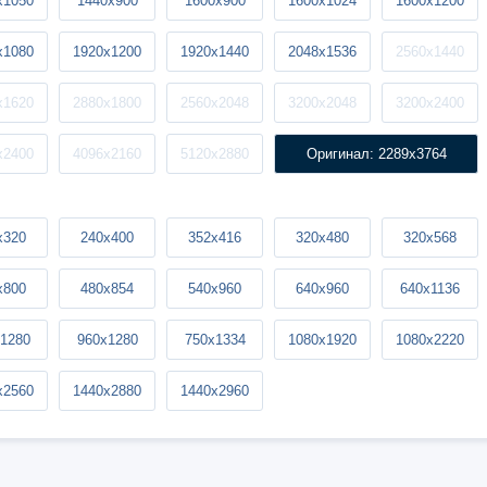
x1050
1440x900
1600x900
1600x1024
1600x1200
x1080
1920x1200
1920x1440
2048x1536
2560x1440
x1620
2880x1800
2560x2048
3200x2048
3200x2400
x2400
4096x2160
5120x2880
Оригинал: 2289x3764
x320
240x400
352x416
320x480
320x568
x800
480x854
540x960
640x960
640x1136
1280
960x1280
750x1334
1080x1920
1080x2220
x2560
1440x2880
1440x2960