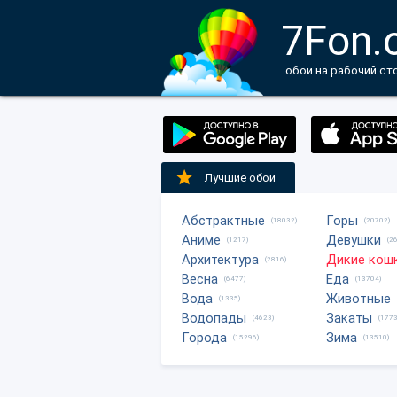
7Fon.
обои на рабочий ст
Лучшие обои
Абстрактные
Горы
(18032)
(20702)
Аниме
Девушки
(1217)
(2
Архитектура
Дикие кош
(2816)
Весна
Еда
(6477)
(13704)
Вода
Животные
(1335)
Водопады
Закаты
(4623)
(1773
Города
Зима
(15296)
(13510)