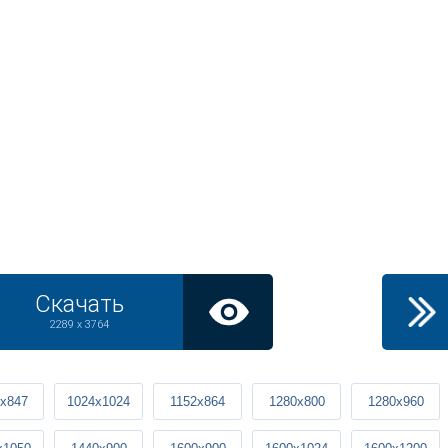
Скачать
2289 x 3764
x847
1024x1024
1152x864
1280x800
1280x960