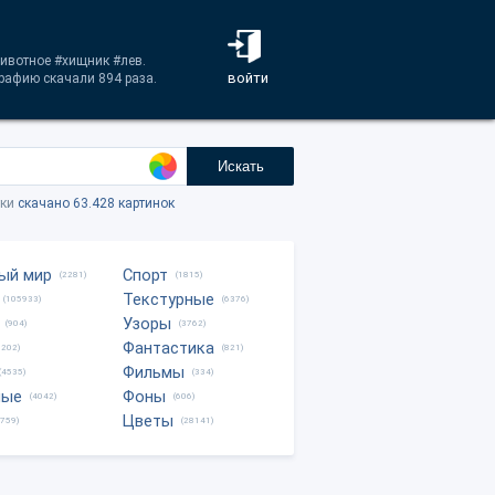
животное #хищник #лев.
войти
рафию скачали 894 раза.
Искать
тки
скачано 63.428 картинок
ый мир
Спорт
(2281)
(1815)
Текстурные
(105933)
(6376)
Узоры
(904)
(3762)
Фантастика
0202)
(821)
Фильмы
(4535)
(334)
ные
Фоны
(4042)
(606)
Цветы
8759)
(28141)