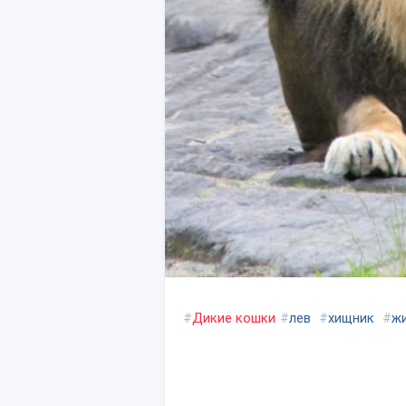
#
Дикие кошки
#
лев
#
хищник
#
ж