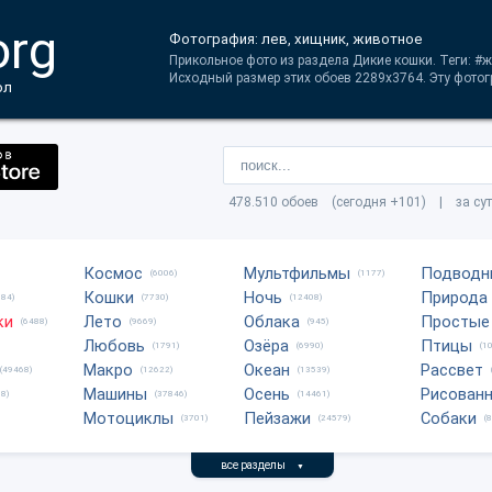
org
Фотография: лев, хищник, животное
Прикольное фото из раздела Дикие кошки. Теги: #
Исходный размер этих обоев 2289x3764. Эту фотог
ол
478.510 обоев (сегодня +101) | за су
Космос
Мультфильмы
Подводн
(6006)
(1177)
Кошки
Ночь
Природа
684)
(7730)
(12408)
ки
Лето
Облака
Простые
(6488)
(9669)
(945)
Любовь
Озёра
Птицы
(1791)
(6990)
(1
Макро
Океан
Рассвет
(49468)
(12622)
(13539)
Машины
Осень
Рисован
8)
(37846)
(14461)
Мотоциклы
Пейзажи
Собаки
(3701)
(24579)
(
все разделы
▼