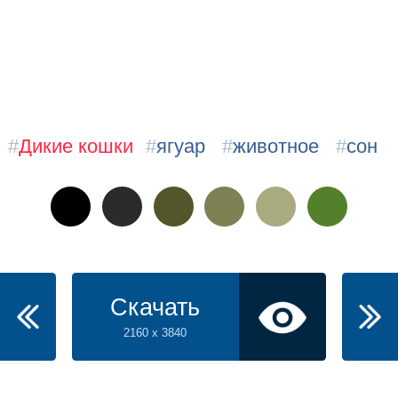
#
Дикие кошки
#
ягуар
#
животное
#
сон
Скачать
2160 x 3840