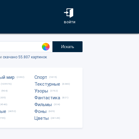
войти
Искать
ки
скачано 55.807 картинок
ый мир
Спорт
(2282)
(1815)
Текстурные
(105976)
(6380)
Узоры
(904)
(3762)
Фантастика
0205)
(821)
Фильмы
(4540)
(334)
ные
Фоны
(4052)
(609)
Цветы
8759)
(28149)