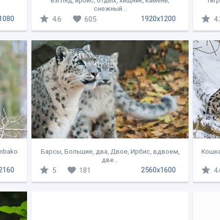
Взгляд, ирбис, отдых, хищник, камень,
Тигр
снежный...
1080
1920x1200
4.6
605
4.
ambako
Барсы, Большие, два, Двое, Ирбис, вдвоем,
Кошка
две...
2160
2560x1600
5
181
4.