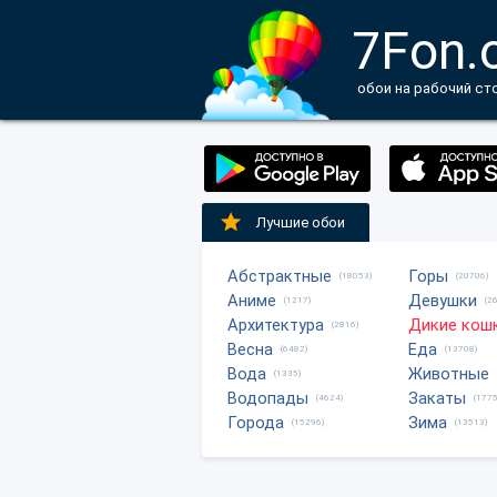
7Fon.
обои на рабочий ст
Лучшие обои
Абстрактные
Горы
(18053)
(20706)
Аниме
Девушки
(1217)
(2
Архитектура
Дикие кош
(2816)
Весна
Еда
(6482)
(13708)
Вода
Животные
(1335)
Водопады
Закаты
(4624)
(1775
Города
Зима
(15296)
(13513)