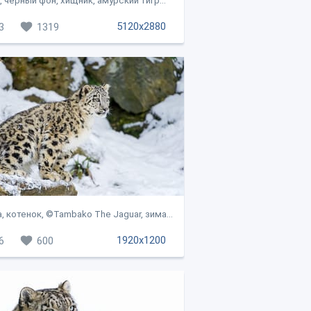
, черный фон, хищник, амурский тигр...
5120x2880
3
1319
, котенок, ©Tambako The Jaguar, зима...
1920x1200
6
600