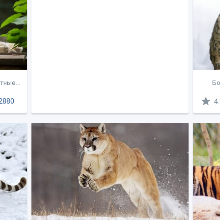
тные...
Бо
2880
4.