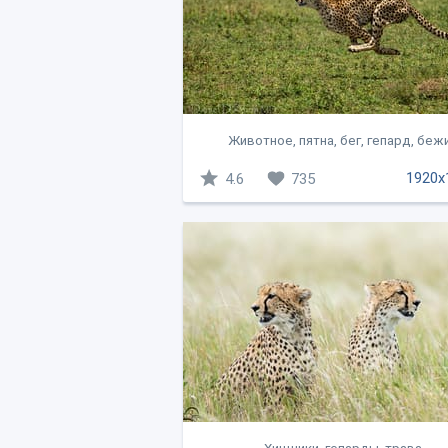
Животное, пятна, бег, гепард, беж
1920x
4.6
735