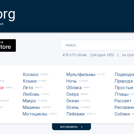
org
ол
478.679 обоев (сегодня +85) | за сут
Космос
Мультфильмы
Подводн
(6006)
(1177)
Кошки
Ночь
Природа
684)
(7730)
(12410)
ки
Лето
Облака
Простые
(6487)
(9677)
(945)
Любовь
Озёра
Птицы
(1791)
(6990)
(1
Макро
Океан
Рассвет
(49474)
(12626)
(13542)
Машины
Осень
Рисован
0)
(37847)
(14466)
Мотоциклы
Пейзажи
Собаки
(3701)
(24611)
(
все разделы
▼