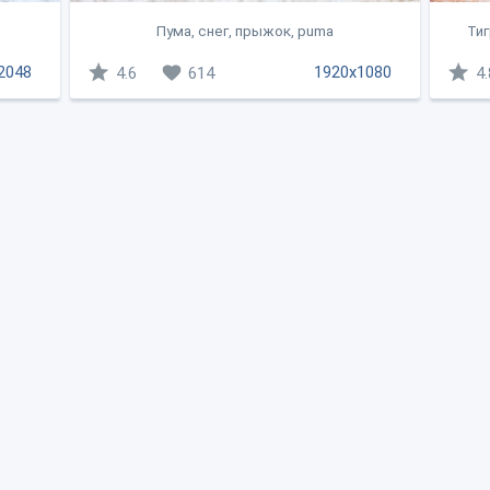
Пума, снег, прыжок, puma
Тиг
2048
1920x1080
4.6
614
4.