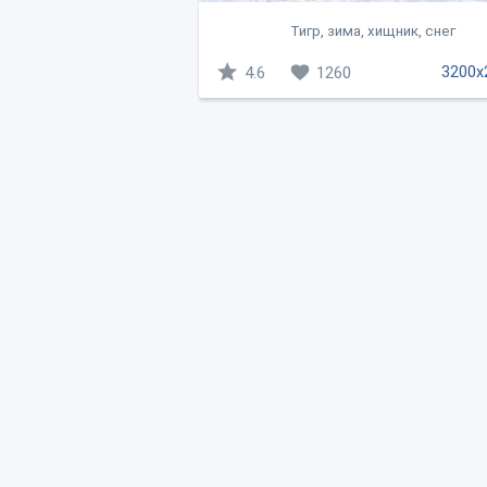
Тигр, зима, хищник, снег
3200x
4.6
1260