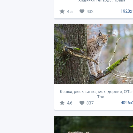
Хищники, гепарды, трава
1920x
4.5
432
Кошка, рысь, ветка, мох, дерево, ©T
The...
4096x
4.6
837