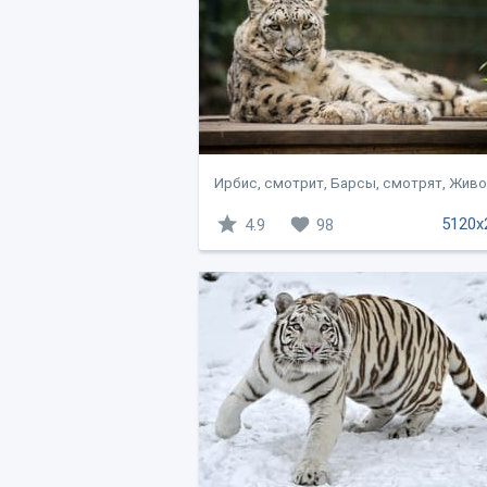
Ирбис, смотрит, Барсы, смотрят, Живо
5120x
4.9
98