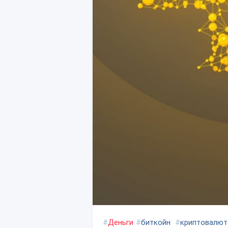
#
Деньги
#
биткойн
#
криптовалют