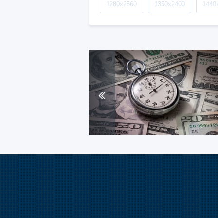
1280x2560
1350x2400
1440