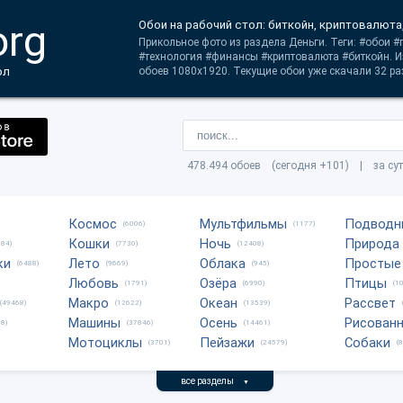
org
Обои на рабочий стол: биткойн, криптовалюта
Прикольное фото из раздела Деньги. Теги: #обои 
#технология #финансы #криптовалюта #биткойн. И
ол
обоев 1080x1920. Текущие обои уже скачали 32 ра
478.494 обоев (сегодня +101) | за су
Космос
Мультфильмы
Подводн
(6006)
(1177)
Кошки
Ночь
Природа
684)
(7730)
(12408)
ки
Лето
Облака
Простые
(6488)
(9669)
(945)
Любовь
Озёра
Птицы
(1791)
(6990)
(1
Макро
Океан
Рассвет
(49468)
(12622)
(13539)
Машины
Осень
Рисован
8)
(37846)
(14461)
Мотоциклы
Пейзажи
Собаки
(3701)
(24579)
(
все разделы
▼