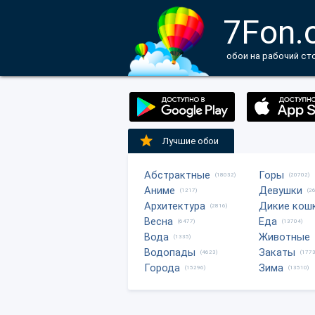
7Fon.
обои на рабочий ст
Лучшие обои
Абстрактные
Горы
(18032)
(20702)
Аниме
Девушки
(1217)
(2
Архитектура
Дикие кош
(2816)
Весна
Еда
(6477)
(13704)
Вода
Животные
(1335)
Водопады
Закаты
(4623)
(1773
Города
Зима
(15296)
(13510)