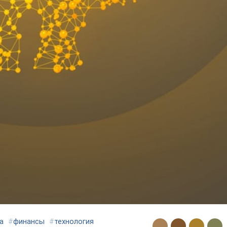
а
#
финансы
#
технология