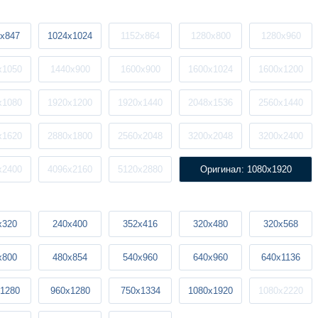
x847
1024x1024
1152x864
1280x800
1280x960
x1050
1440x900
1600x900
1600x1024
1600x1200
x1080
1920x1200
1920x1440
2048x1536
2560x1440
x1620
2880x1800
2560x2048
3200x2048
3200x2400
x2400
4096x2160
5120x2880
Оригинал: 1080x1920
x320
240x400
352x416
320x480
320x568
x800
480x854
540x960
640x960
640x1136
1280
960x1280
750x1334
1080x1920
1080x2220