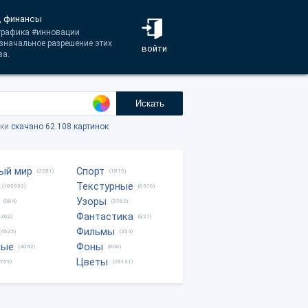
, финансы
#графика #инновации
значальное разрешение этих
войти
за.
Искать
тки
скачано 62.108 картинок
ый мир
Спорт
(2281)
(1815)
Текстурные
(105933)
(6376)
Узоры
(904)
(3762)
Фантастика
0202)
(821)
Фильмы
(4535)
(334)
ные
Фоны
(4042)
(606)
Цветы
8759)
(28141)