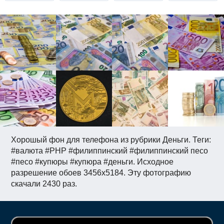
Хорошый фон для телефона из рубрики Деньги. Теги:
#валюта #PHP #филиппинский #филиппинский песо
#песо #купюры #купюра #деньги. Исходное
разрешение обоев 3456x5184. Эту фотографию
скачали 2430 раз.