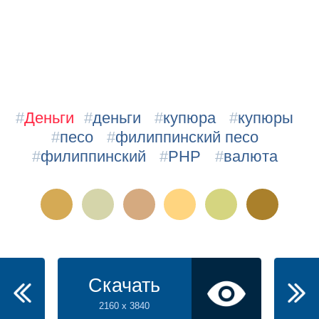
#
Деньги
#
деньги
#
купюра
#
купюры
#
песо
#
филиппинский песо
#
филиппинский
#
PHP
#
валюта
Скачать
2160 x 3840