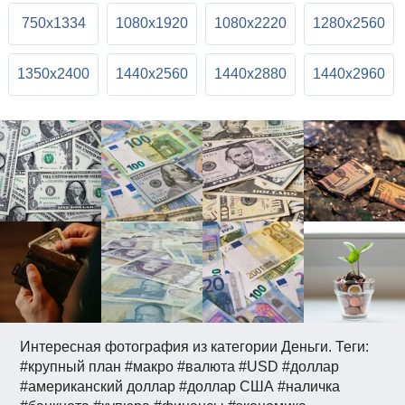
750x1334
1080x1920
1080x2220
1280x2560
1350x2400
1440x2560
1440x2880
1440x2960
Интересная фотография из категории Деньги. Теги:
#крупный план #макро #валюта #USD #доллар
#американский доллар #доллар США #наличка