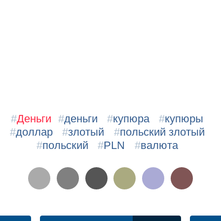
#
Деньги
#
деньги
#
купюра
#
купюры
#
доллар
#
злотый
#
польский злотый
#
польский
#
PLN
#
валюта