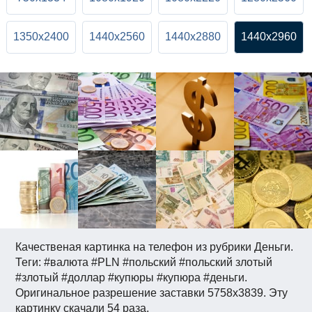
1350x2400
1440x2560
1440x2880
1440x2960
Качественая картинка на телефон из рубрики Деньги.
Теги: #валюта #PLN #польский #польский злотый
#злотый #доллар #купюры #купюра #деньги.
Оригинальное разрешение заставки 5758x3839. Эту
картинку скачали 54 раза.