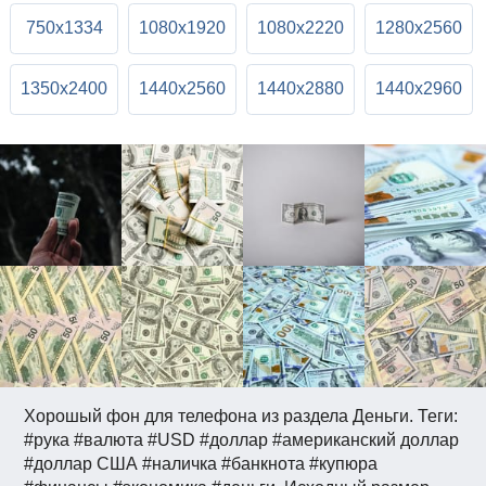
750x1334
1080x1920
1080x2220
1280x2560
1350x2400
1440x2560
1440x2880
1440x2960
Хорошый фон для телефона из раздела Деньги. Теги:
#рука #валюта #USD #доллар #американский доллар
#доллар США #наличка #банкнота #купюра