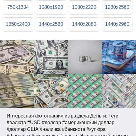
750x1334
1080x1920
1080x2220
1280x2560
1350x2400
1440x2560
1440x2880
1440x2960
Интересная фотография из раздела Деньги. Теги:
#валюта #USD #доллар #американский доллар
#доллар США #наличка #банкнота #купюра
#финансы #экономика #деньги. Изначальный размер