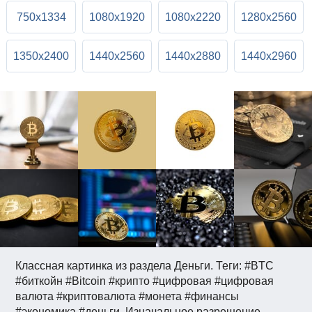
750x1334
1080x1920
1080x2220
1280x2560
1350x2400
1440x2560
1440x2880
1440x2960
Классная картинка из раздела Деньги. Теги: #BTC
#биткойн #Bitcoin #крипто #цифровая #цифровая
валюта #криптовалюта #монета #финансы
#экономика #деньги. Изначальное разрешение