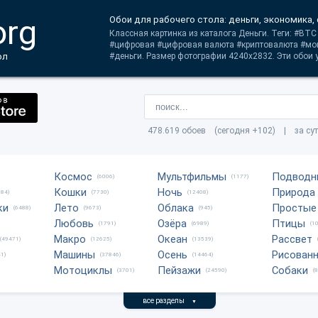
org
Обои для рабочего стола: деньги, экономика,
Классная картинка из каталога Деньги. Теги: #BTC 
#цифровая #цифровая валюта #криптовалюта #мо
ол
#деньги. Размер фотографии 4240x2832. Эти обои у
478.619 обоев (сегодня +102) | за су
Космос
Мультфильмы
Подводн
(6006)
(1177)
Кошки
Ночь
Природа
684)
(7730)
(12408)
ки
Лето
Облака
Простые
(6488)
(9673)
(945)
Любовь
Озёра
Птицы
(1791)
(6989)
(1
Макро
Океан
Рассвет
(49471)
(12625)
(13539)
Машины
Осень
Рисован
1)
(37846)
(14464)
Мотоциклы
Пейзажи
Собаки
(3701)
(24590)
(
все разделы
▼