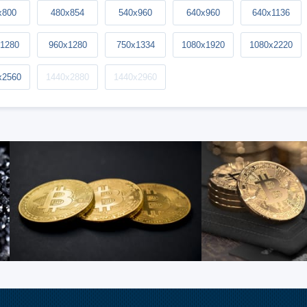
x800
480x854
540x960
640x960
640x1136
1280
960x1280
750x1334
1080x1920
1080x2220
x2560
1440x2880
1440x2960