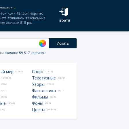
 финансы
#биткойн #Bitcoin #крипто
нета #финансы #экономика
войти
же скачали 815 раз.
Искать
тки
скачано 59.517 картинок
ый мир
Спорт
(2282)
(1815)
Текстурные
(105950)
(6378)
Узоры
(904)
(3762)
Фантастика
0204)
(821)
Фильмы
(4538)
(334)
ные
Фоны
(4046)
(608)
Цветы
8759)
(28145)