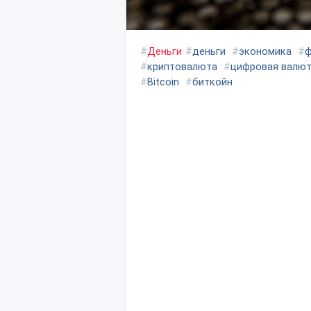
#
Деньги
#
деньги
#
экономика
#
ф
#
криптовалюта
#
цифровая валю
#
Bitcoin
#
биткойн