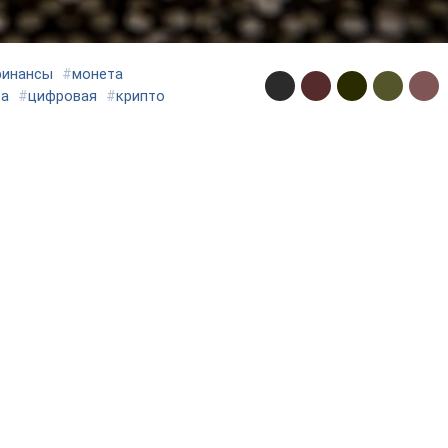
инансы
#
монета
та
#
цифровая
#
крипто