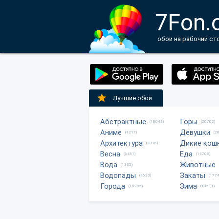
7Fon.
обои на рабочий ст
Лучшие обои
Абстрактные
Горы
(18042)
(20702)
Аниме
Девушки
(1217)
(2
Архитектура
Дикие кош
(2816)
Весна
Еда
(6481)
(13705)
Вода
Животные
(1335)
Водопады
Закаты
(4623)
(1774
Города
Зима
(15295)
(13511)