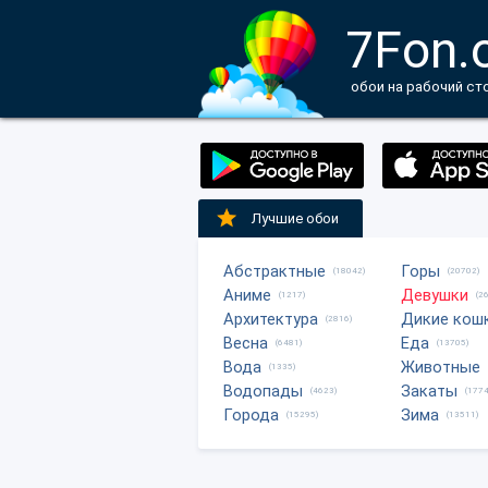
7Fon.
обои на рабочий ст
Лучшие обои
Абстрактные
Горы
(18042)
(20702)
Аниме
Девушки
(1217)
(2
Архитектура
Дикие кош
(2816)
Весна
Еда
(6481)
(13705)
Вода
Животные
(1335)
Водопады
Закаты
(4623)
(1774
Города
Зима
(15295)
(13511)