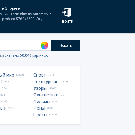
nie Shojaee
шки. Теги: #luxury automobile
мер обоев 5760x3600. Эту
войти
Искать
тки
скачано 60.040 картинок
ый мир
Спорт
(2282)
(1815)
Текстурные
(105950)
(6378)
Узоры
(904)
(3762)
Фантастика
0204)
(821)
Фильмы
(4538)
(334)
ные
Фоны
(4046)
(608)
Цветы
8759)
(28145)