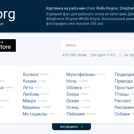
org
Картинка на рабочий стол: Rolls Royce, Stepha
Хорошый фон для рабочего стола из категории Деву
#Stephanie Shojaee #Rolls Royce. Изначальный раз
ол
фотографию уже скачали 306 раз.
478.598 обоев (сегодня +101) | за су
Космос
Мультфильмы
Подводн
(6006)
(1177)
Кошки
Ночь
Природа
684)
(7730)
(12408)
ки
Лето
Облака
Простые
(6488)
(9673)
(945)
Любовь
Озёра
Птицы
(1791)
(6989)
(1
Макро
Океан
Рассвет
(49471)
(12625)
(13539)
Машины
Осень
Рисован
1)
(37846)
(14464)
Мотоциклы
Пейзажи
Собаки
(3701)
(24590)
(
все разделы
▼