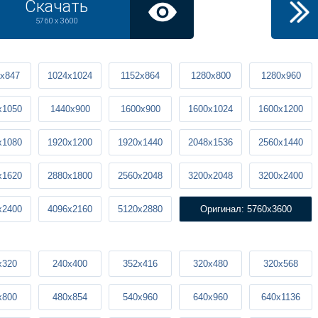
Скачать
5760 x 3600
x847
1024x1024
1152x864
1280x800
1280x960
x1050
1440x900
1600x900
1600x1024
1600x1200
x1080
1920x1200
1920x1440
2048x1536
2560x1440
x1620
2880x1800
2560x2048
3200x2048
3200x2400
x2400
4096x2160
5120x2880
Оригинал: 5760x3600
x320
240x400
352x416
320x480
320x568
x800
480x854
540x960
640x960
640x1136