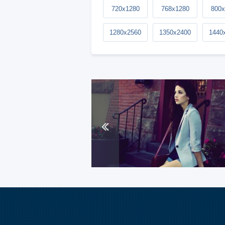
720x1280
768x1280
800x
1280x2560
1350x2400
1440