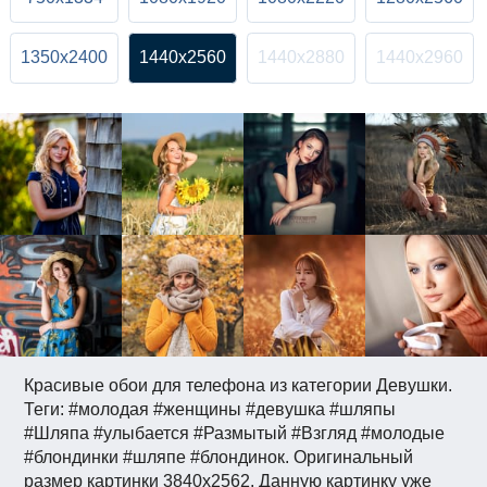
1350x2400
1440x2560
1440x2880
1440x2960
Красивые обои для телефона из категории Девушки.
Теги: #молодая #женщины #девушка #шляпы
#Шляпа #улыбается #Размытый #Взгляд #молодые
#блондинки #шляпе #блондинок. Оригинальный
размер картинки 3840x2562. Данную картинку уже