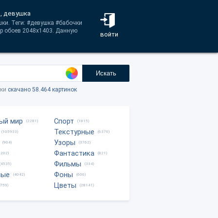
ки, девушка
шки. Теги: #девушка #бабочки
ер обоев 2048x1403. Данную
войти
Искать
тки
скачано 58.464 картинок
ый мир
Спорт
(2281)
(1815)
Текстурные
(105933)
(6376)
Узоры
(904)
(3762)
Фантастика
0202)
(821)
Фильмы
(4535)
(334)
ные
Фоны
(4042)
(606)
Цветы
8759)
(28141)