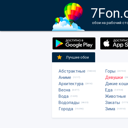
7Fon.
обои на рабочий ст
Лучшие обои
Абстрактные
Горы
(18032)
(20702)
Аниме
Девушки
(1217)
(2
Архитектура
Дикие кош
(2816)
Весна
Еда
(6477)
(13704)
Вода
Животные
(1335)
Водопады
Закаты
(4623)
(1773
Города
Зима
(15296)
(13510)