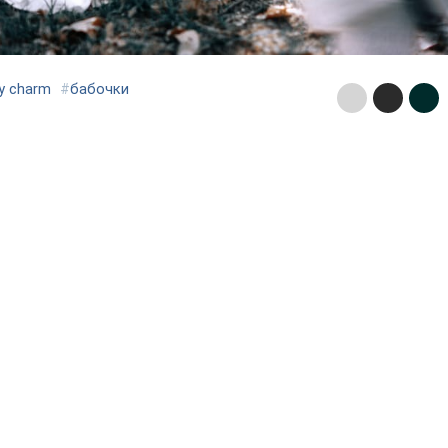
ly charm
#
бабочки