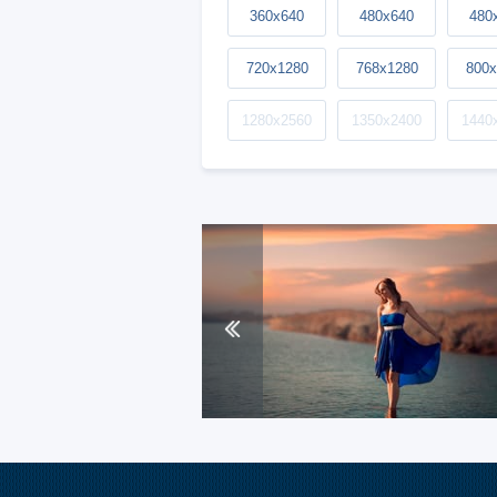
360x640
480x640
480
720x1280
768x1280
800x
1280x2560
1350x2400
1440