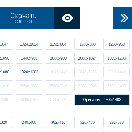
Скачать
2048 x 1403
x847
1024x1024
1152x864
1280x800
1280x960
x1050
1440x900
1600x900
1600x1024
1600x1200
x1080
1920x1200
1920x1440
2048x1536
2560x1440
x1620
2880x1800
2560x2048
3200x2048
3200x2400
x2400
4096x2160
5120x2880
Оригинал: 2048x1403
x320
240x400
352x416
320x480
320x568