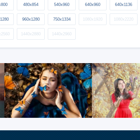
x800
480x854
540x960
640x960
640x1136
1280
960x1280
750x1334
1080x1920
1080x2220
x2560
1440x2880
1440x2960