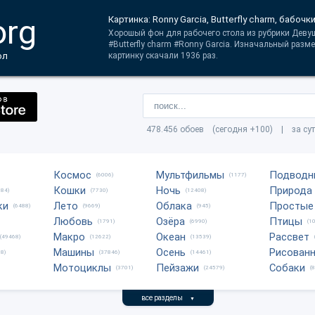
org
Картинка: Ronny Garcia, Butterfly charm, бабоч
Хорошый фон для рабочего стола из рубрики Деву
#Butterfly charm #Ronny Garcia. Изначальный разм
ол
картинку скачали 1936 раз.
478.456 обоев (сегодня +100) | за су
Космос
Мультфильмы
Подводн
(6006)
(1177)
Кошки
Ночь
Природа
684)
(7730)
(12408)
ки
Лето
Облака
Простые
(6488)
(9669)
(945)
Любовь
Озёра
Птицы
(1791)
(6990)
(1
Макро
Океан
Рассвет
(49468)
(12622)
(13539)
Машины
Осень
Рисован
8)
(37846)
(14461)
Мотоциклы
Пейзажи
Собаки
(3701)
(24579)
(
все разделы
▼