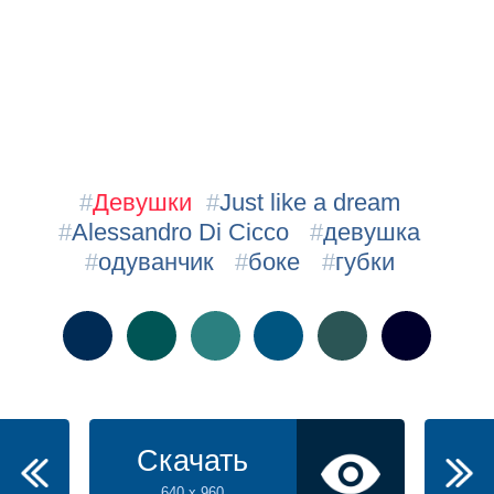
#
Девушки
#
Just like a dream
#
Alessandro Di Cicco
#
девушка
#
одуванчик
#
боке
#
губки
Скачать
640 x 960