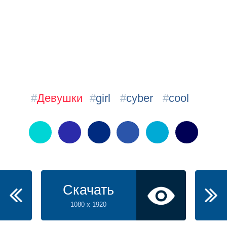
#
Девушки
#
girl
#
cyber
#
cool
Скачать
1080 x 1920