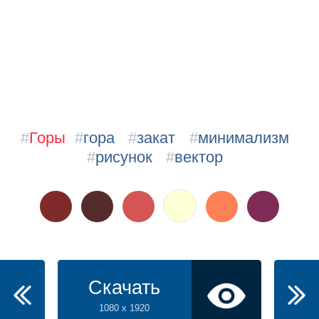
#
Горы
#
гора
#
закат
#
минимализм
#
рисунок
#
вектор
Скачать
1080 x 1920