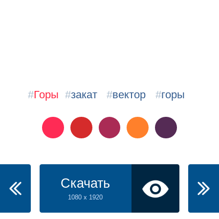
#
Горы
#
закат
#
вектор
#
горы
Скачать
1080 x 1920