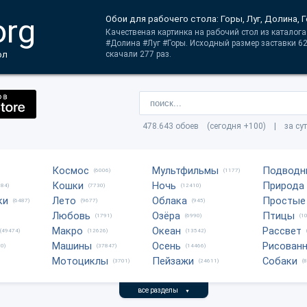
org
Обои для рабочего стола: Горы, Луг, Долина,
Качественая картинка на рабочий стол из каталога 
#Долина #Луг #Горы. Исходный размер заставки 62
ол
скачали 277 раз.
478.643 обоев (сегодня +100) | за су
Космос
Мультфильмы
Подводн
(6006)
(1177)
Кошки
Ночь
Природа
684)
(7730)
(12410)
ки
Лето
Облака
Простые
(6487)
(9677)
(945)
Любовь
Озёра
Птицы
(1791)
(6990)
(1
Макро
Океан
Рассвет
(49474)
(12626)
(13542)
Машины
Осень
Рисован
0)
(37847)
(14466)
Мотоциклы
Пейзажи
Собаки
(3701)
(24611)
(
все разделы
▼