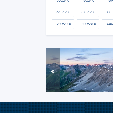
360x640
480x640
480
720x1280
768x1280
800x
1280x2560
1350x2400
1440