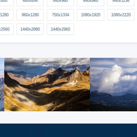
x800
480x854
540x960
640x960
640x1136
1280
960x1280
750x1334
1080x1920
1080x2220
x2560
1440x2880
1440x2960