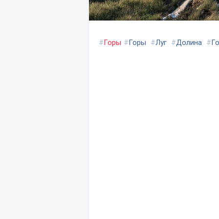
#
Горы
#
Горы
#
Луг
#
Долина
#
Г