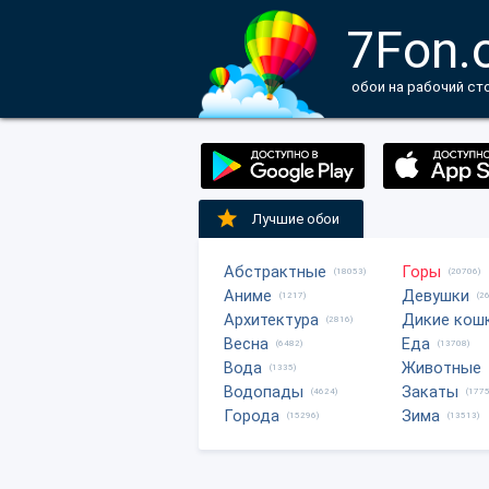
7Fon.
обои на рабочий ст
Лучшие обои
Абстрактные
Горы
(18053)
(20706)
Аниме
Девушки
(1217)
(2
Архитектура
Дикие кош
(2816)
Весна
Еда
(6482)
(13708)
Вода
Животные
(1335)
Водопады
Закаты
(4624)
(1775
Города
Зима
(15296)
(13513)