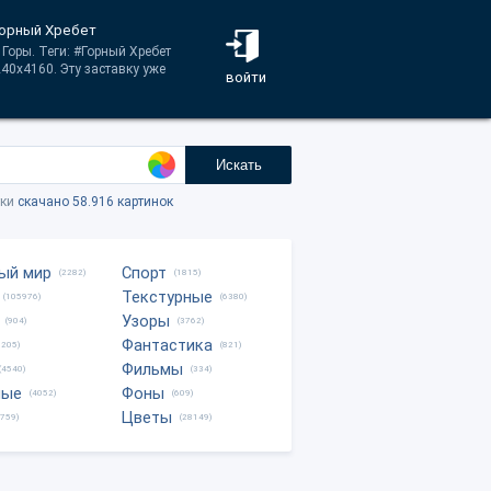
 Горный Хребет
Горы. Теги: #Горный Хребет
40x4160. Эту заставку уже
войти
Искать
тки
скачано 58.916 картинок
ый мир
Спорт
(2282)
(1815)
Текстурные
(105976)
(6380)
Узоры
(904)
(3762)
Фантастика
0205)
(821)
Фильмы
(4540)
(334)
ные
Фоны
(4052)
(609)
Цветы
8759)
(28149)