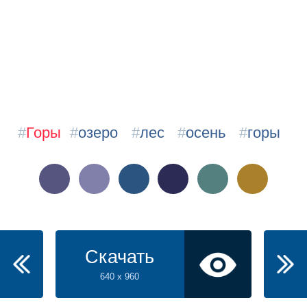
#
Горы
#
озеро
#
лес
#
осень
#
горы
Скачать
640 x 960