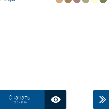
ег
#
горы
Скачать
1080 x 1920