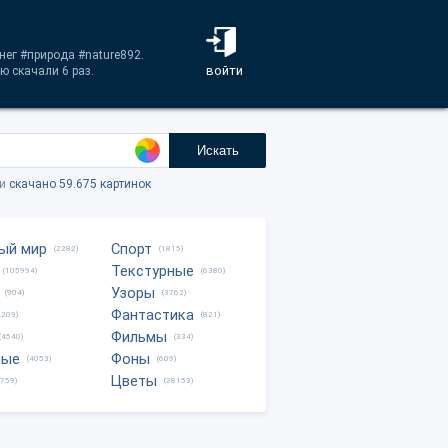
нег #природа #nature892.
войти
ю скачали 6 раз.
Искать
ки
скачано 59.675 картинок
ый мир
Спорт
(2282)
(1815)
Текстурные
(105994)
(6380)
Узоры
(904)
(3762)
Фантастика
0209)
(821)
Фильмы
(4540)
(334)
ные
Фоны
(4053)
(609)
Цветы
8759)
(28153)