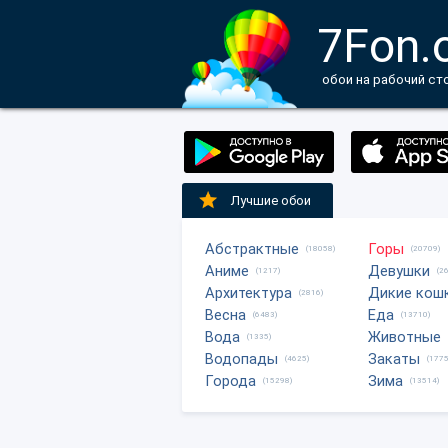
7Fon.
обои на рабочий ст
Лучшие обои
Абстрактные
Горы
(18058)
(20709)
Аниме
Девушки
(1217)
(2
Архитектура
Дикие кош
(2816)
Весна
Еда
(6483)
(13710)
Вода
Животные
(1335)
Водопады
Закаты
(4625)
(1775
Города
Зима
(15298)
(13514)