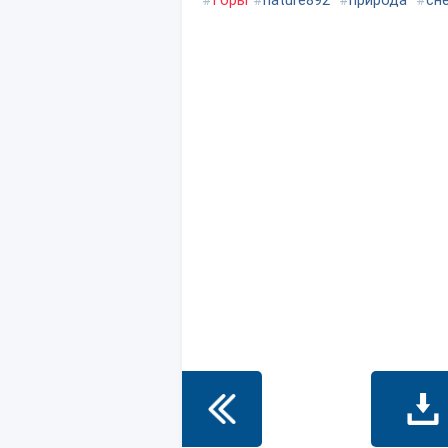
#
Горы
#
nature892
#
природа
#
сн