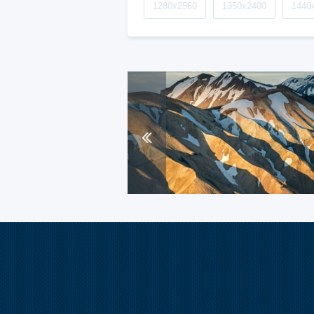
1280x2560
1350x2400
1440