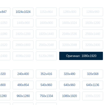
x847
1024x1024
1152x864
1280x800
1280x960
x1050
1440x900
1600x900
1600x1024
1600x1200
x1080
1920x1200
1920x1440
2048x1536
2560x1440
x1620
2880x1800
2560x2048
3200x2048
3200x2400
x2400
4096x2160
5120x2880
Оригинал: 1080x1920
x320
240x400
352x416
320x480
320x568
x800
480x854
540x960
640x960
640x1136
1280
960x1280
750x1334
1080x1920
1080x2220