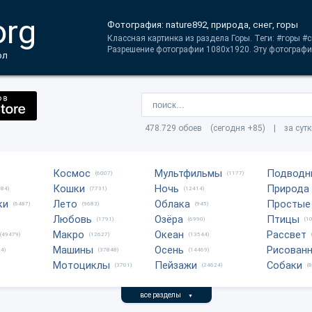
org
Фотография: nature892, природа, снег, горы
Классная картинка из раздела Горы. Теги: #горы #с
Разрешение фотографии 1080x1920. Эту фотографи
ол
478.729 обоев (сегодня +85) | за сут
Космос
Мультфильмы
Подводн
(6007)
(1177)
Кошки
Ночь
Природа
684)
(7731)
(12414)
ки
Лето
Облака
Простые
(6487)
(9683)
(945)
Любовь
Озёра
Птицы
(1791)
(6990)
(1
Макро
Океан
Рассвет
(49479)
(12627)
(13544)
Машины
Осень
Рисован
4)
(37848)
(14469)
Мотоциклы
Пейзажи
Собаки
(3701)
(24624)
(
все разделы
▼