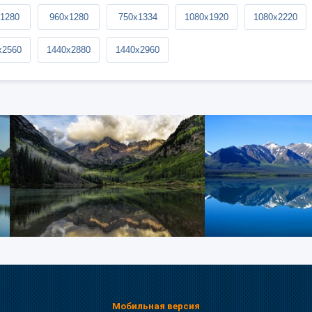
1280
960x1280
750x1334
1080x1920
1080x2220
x2560
1440x2880
1440x2960
Мобильная версия