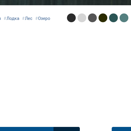
ы
#
Лодка
#
Лес
#
Озеро