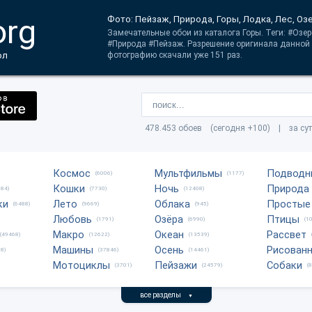
org
Фото: Пейзаж, Природа, Горы, Лодка, Лес, Оз
Замечательные обои из каталога Горы. Теги: #Озе
#Природа #Пейзаж. Разрешение оригинала данной 
ол
фотографию скачали уже 151 раз.
478.453 обоев (сегодня +100) | за су
Космос
Мультфильмы
Подводн
(6006)
(1177)
Кошки
Ночь
Природа
684)
(7730)
(12408)
ки
Лето
Облака
Простые
(6488)
(9669)
(945)
Любовь
Озёра
Птицы
(1791)
(6990)
(1
Макро
Океан
Рассвет
(49468)
(12622)
(13539)
Машины
Осень
Рисован
8)
(37846)
(14461)
Мотоциклы
Пейзажи
Собаки
(3701)
(24579)
(
все разделы
▼