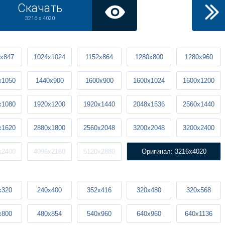
Скачать
3216 x 4020
x847
1024x1024
1152x864
1280x800
1280x960
x1050
1440x900
1600x900
1600x1024
1600x1200
x1080
1920x1200
1920x1440
2048x1536
2560x1440
x1620
2880x1800
2560x2048
3200x2048
3200x2400
x2400
4096x2160
5120x2880
Оригинал: 3216x4020
x320
240x400
352x416
320x480
320x568
x800
480x854
540x960
640x960
640x1136