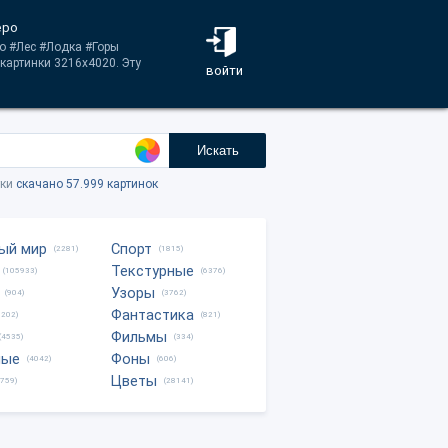
еро
ро #Лес #Лодка #Горы
картинки 3216x4020. Эту
войти
Искать
тки
скачано 57.999 картинок
ый мир
Спорт
(2281)
(1815)
Текстурные
(105933)
(6376)
Узоры
(904)
(3762)
Фантастика
0202)
(821)
Фильмы
(4535)
(334)
ные
Фоны
(4042)
(606)
Цветы
8759)
(28141)