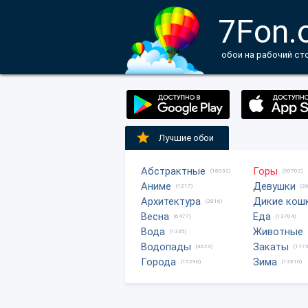
7Fon.
обои на рабочий ст
Лучшие обои
Абстрактные
Горы
(18032)
(20702)
Аниме
Девушки
(1217)
(2
Архитектура
Дикие кош
(2816)
Весна
Еда
(6477)
(13704)
Вода
Животные
(1335)
Водопады
Закаты
(4623)
(1773
Города
Зима
(15296)
(13510)