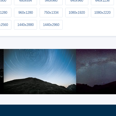
x800
480x854
540x960
640x960
640x1136
1280
960x1280
750x1334
1080x1920
1080x2220
x2560
1440x2880
1440x2960