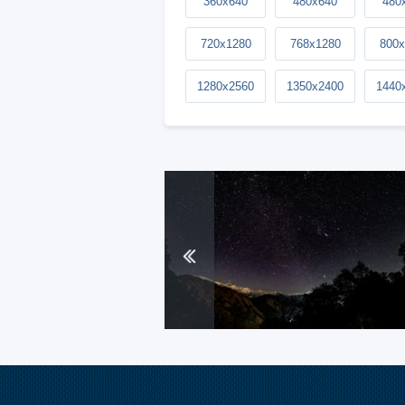
360x640
480x640
480
720x1280
768x1280
800x
1280x2560
1350x2400
1440