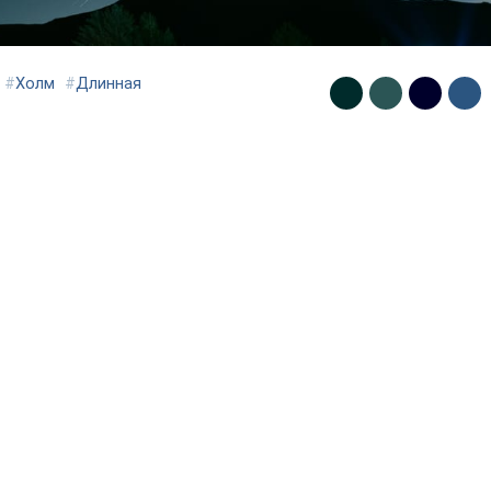
#
Холм
#
Длинная