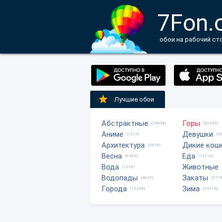
7Fon.
обои на рабочий ст
Лучшие обои
Абстрактные
Горы
(18058)
(20709)
Аниме
Девушки
(1217)
(2
Архитектура
Дикие кош
(2816)
Весна
Еда
(6483)
(13710)
Вода
Животные
(1335)
Водопады
Закаты
(4625)
(1775
Города
Зима
(15298)
(13514)