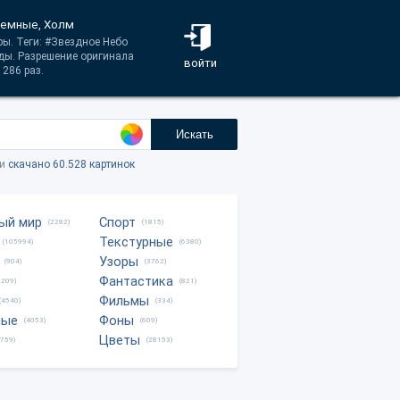
 Темные, Холм
ры. Теги: #Звездное Небо
ы. Разрешение оригинала
войти
286 раз.
Искать
ки
скачано 60.528 картинок
ый мир
Спорт
(2282)
(1815)
Текстурные
(105994)
(6380)
Узоры
(904)
(3762)
Фантастика
0209)
(821)
Фильмы
(4540)
(334)
ные
Фоны
(4053)
(609)
Цветы
8759)
(28153)