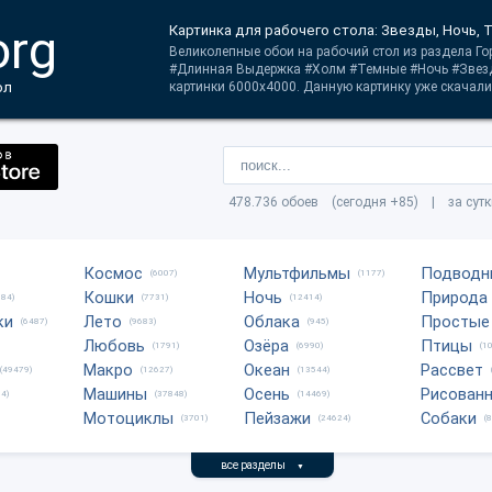
org
Картинка для рабочего стола: Звезды, Ночь,
Великолепные обои на рабочий стол из раздела Го
#Длинная Выдержка #Холм #Темные #Ночь #Звезд
ол
картинки 6000x4000. Данную картинку уже скачали 
478.736 обоев (сегодня +85) | за сут
Космос
Мультфильмы
Подводн
(6007)
(1177)
Кошки
Ночь
Природа
684)
(7731)
(12414)
ки
Лето
Облака
Простые
(6487)
(9683)
(945)
Любовь
Озёра
Птицы
(1791)
(6990)
(1
Макро
Океан
Рассвет
(49479)
(12627)
(13544)
Машины
Осень
Рисован
4)
(37848)
(14469)
Мотоциклы
Пейзажи
Собаки
(3701)
(24624)
(
все разделы
▼